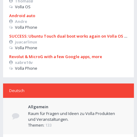
ThomasB
Volla OS
Android auto
Andre
Volla Phone
SUCCESS: Ubuntu Touch dual boot works again on Volla OS 16 (B
juacarlinux
Volla Phone
Revolut & MicroG with a few Google apps, more
xabre16v
Volla Phone
Deutsch
Allgemein
Raum für Fragen und Ideen zu Volla Produkten
und Veranstaltungen.
Themen:
133