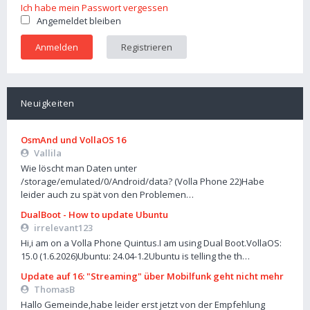
Ich habe mein Passwort vergessen
Angemeldet bleiben
Registrieren
Neuigkeiten
OsmAnd und VollaOS 16
Vallila
Wie löscht man Daten unter
/storage/emulated/0/Android/data? (Volla Phone 22)Habe
leider auch zu spät von den Problemen…
DualBoot - How to update Ubuntu
irrelevant123
Hi,i am on a Volla Phone Quintus.I am using Dual Boot.VollaOS:
15.0 (1.6.2026)Ubuntu: 24.04-1.2Ubuntu is telling the th…
Update auf 16: "Streaming" über Mobilfunk geht nicht mehr
ThomasB
Hallo Gemeinde,habe leider erst jetzt von der Empfehlung