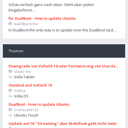
Schau einfach ganz nach oben. Steht über jedem
Eingabefenst…
Re: DualBoot - How to update Ubuntu
waldbursche
In DualBoot the only way is to update over the DualBoot Upd…
Themen
Downgrade von VollaOS 16 oder Formatierung von Userdata (aus
vlado-do
Volla Tablet
OsmAnd und VollaOS 16
Vallila
Volla OS
DualBoot - How to update Ubuntu
irrelevant123
Ubuntu Touch
Update auf 16: "Streaming" über Mobilfunk geht nicht mehr