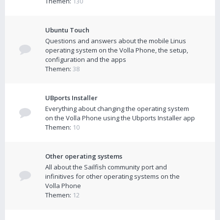
Themen:
130
Ubuntu Touch
Questions and answers about the mobile Linus
operating system on the Volla Phone, the setup,
configuration and the apps
Themen:
38
UBports Installer
Everything about changing the operating system
on the Volla Phone using the Ubports Installer app
Themen:
10
Other operating systems
All about the Sailfish community port and
infinitives for other operating systems on the
Volla Phone
Themen:
12