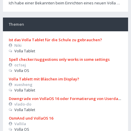
Ich habe einer Bekannten beim Einrichten eines neuen Volla …
Themen
Ist das Volla Tablet für die Schule zu gebrauchen?
Niki
Volla Tablet
Spell checker/suggestions only works in some settings
oz1sej
Volla OS
Volla Tablett mit Bläschen im Display?
xuesheng
Volla Tablet
Downgrade von VollaOS 16 oder Formatierung von Userdata (aus
vlado-do
Volla Tablet
OsmAnd und VollaOS 16
Vallila
Volla OS