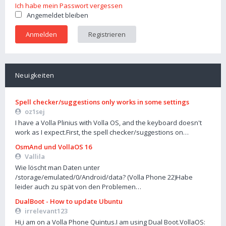
Ich habe mein Passwort vergessen
Angemeldet bleiben
Registrieren
Neuigkeiten
Spell checker/suggestions only works in some settings
oz1sej
I have a Volla Plinius with Volla OS, and the keyboard doesn't
work as I expect.First, the spell checker/suggestions on…
OsmAnd und VollaOS 16
Vallila
Wie löscht man Daten unter
/storage/emulated/0/Android/data? (Volla Phone 22)Habe
leider auch zu spät von den Problemen…
DualBoot - How to update Ubuntu
irrelevant123
Hi,i am on a Volla Phone Quintus.I am using Dual Boot.VollaOS: