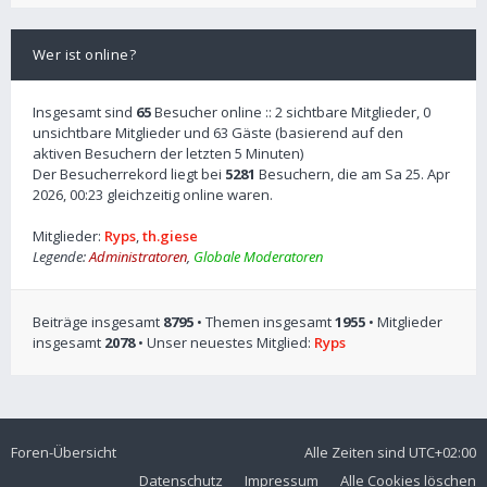
Wer ist online?
Insgesamt sind
65
Besucher online :: 2 sichtbare Mitglieder, 0
unsichtbare Mitglieder und 63 Gäste (basierend auf den
aktiven Besuchern der letzten 5 Minuten)
Der Besucherrekord liegt bei
5281
Besuchern, die am Sa 25. Apr
2026, 00:23 gleichzeitig online waren.
Mitglieder:
Ryps
,
th.giese
Legende:
Administratoren
,
Globale Moderatoren
Beiträge insgesamt
8795
• Themen insgesamt
1955
• Mitglieder
insgesamt
2078
• Unser neuestes Mitglied:
Ryps
Foren-Übersicht
Alle Zeiten sind
UTC+02:00
Datenschutz
Impressum
Alle Cookies löschen