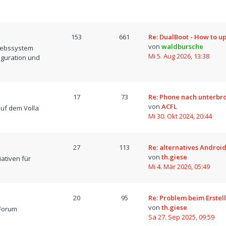
153
661
Re: DualBoot - How to u
von
waldbursche
iebssystem
Mi 5. Aug 2026, 13:38
iguration und
17
73
Re: Phone nach unterb
von
ACFL
uf dem Volla
Mi 30. Okt 2024, 20:44
27
113
Re: alternatives Android
von
th.giese
iativen für
Mi 4. Mär 2026, 05:49
20
95
Re: Problem beim Erstel
von
th.giese
Forum
Sa 27. Sep 2025, 09:59