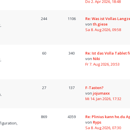
Do 2. Apr 2026, 18:48
244
1106
Re: Was ist Vollas Langz
von
th.giese
,
Sa 8. Aug 2026, 09:58
60
340
Re: Ist das Volla Tablet 
von
Niki
,
Fr 7. Aug 2026, 20:53
27
137
F-Tasten?
von
jojumaxx
,
Mi 14. Jan 2026, 17:32
869
4359
Re: Plinius kann he.du A
von
Ryps
iguration,
Sa 8. Aug 2026, 07:30