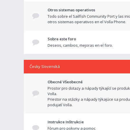
Otros sistemas operativos
Todo sobre el Sailfish Community Port y las ini
otros sistemas operativos en el Volla Phone.
Sobre este foro
Deseos, cambios, mejoras en el foro.
Česky Slovenská
Obecné Všeobecné
Prostor pro dotazy a nápady týkající se produk
Volla.
Priestor na otázky a nápady týkajúce sa produ
podujatí Volla.
Instrukce Inštrukcie
Fórum pro pokyny a pomoc