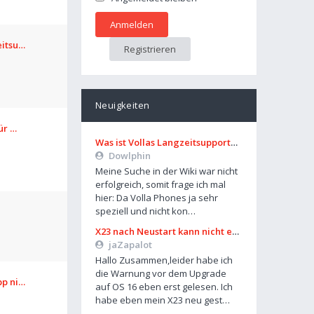
eitsu…
Registrieren
Neuigkeiten
für …
Was ist Vollas Langzeitsupportplan?
Dowlphin
Meine Suche in der Wiki war nicht
erfolgreich, somit frage ich mal
hier: Da Volla Phones ja sehr
speziell und nicht kon…
X23 nach Neustart kann nicht entsperrt werden
jaZapalot
Hallo Zusammen,leider habe ich
die Warnung vor dem Upgrade
pp ni…
auf OS 16 eben erst gelesen. Ich
habe eben mein X23 neu gest…