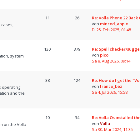
11
26
Re: Volla Phone 22 Back
von
minced_apple
 cases,
Di 25. Feb 2025, 01:48
130
379
Re: Spell checker/sugge
von
pico
tion, system
Sa 8. Aug 2026, 09:14
38
124
Re: How do I get the "Vo
von
franco_bez
s operating
Sa 4. Jul 2026, 15:58
ation and the
10
34
Re: Volla Os installed t
von
Volla
m on the Volla
Sa 30. Mär 2024, 11:35