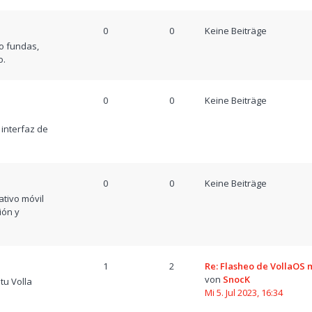
0
0
Keine Beiträge
o fundas,
o.
0
0
Keine Beiträge
a
 interfaz de
0
0
Keine Beiträge
tivo móvil
ión y
1
2
Re: Flasheo de VollaOS
von
SnocK
tu Volla
Mi 5. Jul 2023, 16:34