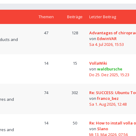
Themen
Beiträge
Letzter Beitrag
47
128
Advantages of chiropra
von
EdwinVAR
oducts and
Sa 4. Jul 2026, 15:53
14
15
VollaWiki
von
waldbursche
Do 25. Dez 2025, 15:23
74
302
Re: SUCCESS: Ubuntu T
von
franco_bez
res and
Sa 1. Aug 2026, 12:48
14
50
Re: How to install volla 
von
Slano
res and
Mi 13. Mai 2026, 07:56