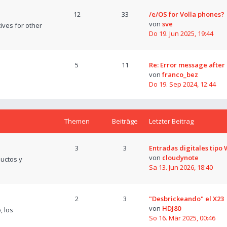
12
33
/e/OS for Volla phones?
von
sve
tives for other
Do 19. Jun 2025, 19:44
5
11
Re: Error message after
von
franco_bez
Do 19. Sep 2024, 12:44
Themen
Beiträge
Letzter Beitrag
3
3
Entradas digitales tipo
von
cloudynote
uctos y
Sa 13. Jun 2026, 18:40
2
3
"Desbrickeando" el X23
von
HDJ80
, los
So 16. Mär 2025, 00:46