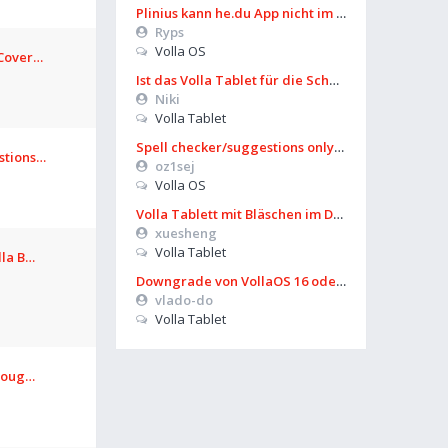
Plinius kann he.du App nicht im Playstore finden
Ryps
Volla OS
 Cover…
Ist das Volla Tablet für die Schule zu gebrauchen?
Niki
Volla Tablet
Spell checker/suggestions only works in some settings
stions…
oz1sej
Volla OS
Volla Tablett mit Bläschen im Display?
xuesheng
Volla Tablet
lla B…
Downgrade von VollaOS 16 oder Formatierung von Userdata (aus UT)
vlado-do
Volla Tablet
hroug…