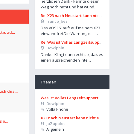
herzlichen Dank - kannte diesen
Weg noch nicht und hat wund…
Re: X23 nach Neustart kann nicht entsperrt werden
franco_bez
Das VOS16 läuft auf meinem X23
ctic ad…
einwandfrei.Die Warnung mit …
Re: Was ist Vollas Langzeitsupportplan?
Dowlphin
Danke. Klingt dann echt so, daß es
einen ausreichenden Inte…
Themen
ouch dua…
Was ist Vollas Langzeitsupportplan?
Dowlphin
Volla Phone
X23 nach Neustart kann nicht entsperrt werden
os o…
jaZapalot
Allgemein