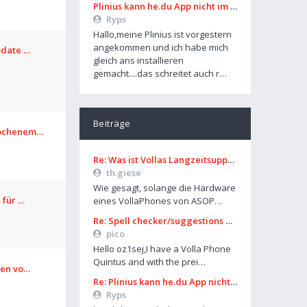
Plinius kann he.du App nicht im Playstore finden
Ryps
Hallo,meine Plinius ist vorgestern
angekommen und ich habe mich
pdate …
gleich ans installieren
gemacht....das schreitet auch r…
Beiträge
rochenem…
Re: Was ist Vollas Langzeitsupportplan?
th.giese
Wie gesagt, solange die Hardware
 für …
eines VollaPhones von ASOP…
Re: Spell checker/suggestions only works in some settings
pico
Hello oz1sej,I have a Volla Phone
Quintus and with the prei…
len vo…
Re: Plinius kann he.du App nicht im Playstore finden
Ryps