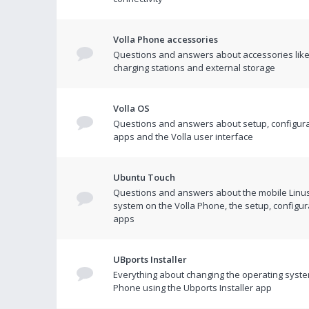
Volla Phone accessories
Questions and answers about accessories like
charging stations and external storage
Volla OS
Questions and answers about setup, configura
apps and the Volla user interface
Ubuntu Touch
Questions and answers about the mobile Linu
system on the Volla Phone, the setup, configur
apps
UBports Installer
Everything about changing the operating syste
Phone using the Ubports Installer app