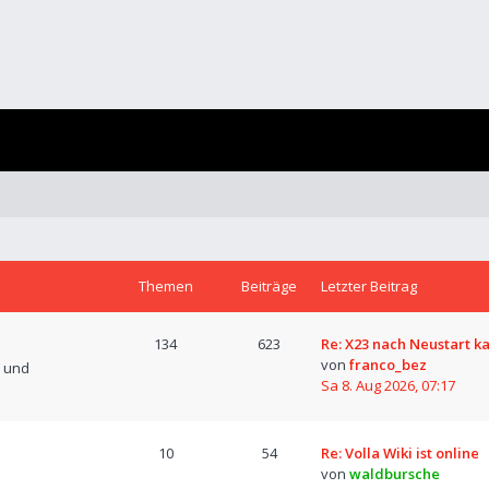
Themen
Beiträge
Letzter Beitrag
134
623
Re: X23 nach Neustart k
von
franco_bez
n und
Sa 8. Aug 2026, 07:17
10
54
Re: Volla Wiki ist online
von
waldbursche