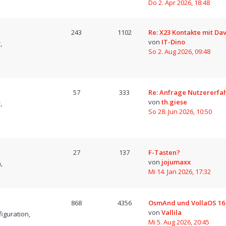
Do 2. Apr 2026, 18:48
243
1102
Re: X23 Kontakte mit D
von
IT-Dino
,
So 2. Aug 2026, 09:48
57
333
Re: Anfrage Nutzererfa
von
th.giese
,
So 28. Jun 2026, 10:50
27
137
F-Tasten?
von
jojumaxx
,
Mi 14. Jan 2026, 17:32
868
4356
OsmAnd und VollaOS 16
von
Vallila
iguration,
Mi 5. Aug 2026, 20:45