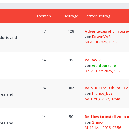
Themen
Beiträge
Letzter Beitrag
47
128
Advantages of chiropra
von
EdwinVAR
oducts and
Sa 4. Jul 2026, 15:53
14
15
VollaWiki
von
waldbursche
Do 25. Dez 2025, 15:23
74
302
Re: SUCCESS: Ubuntu T
von
franco_bez
res and
Sa 1. Aug 2026, 12:48
14
50
Re: How to install volla 
von
Slano
res and
Mi 13. Mai 2026, 07:56