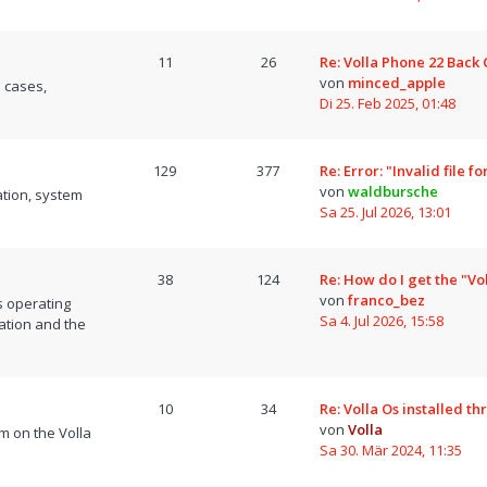
11
26
Re: Volla Phone 22 Back
von
minced_apple
 cases,
Di 25. Feb 2025, 01:48
129
377
Re: Error: "Invalid file 
von
waldbursche
tion, system
Sa 25. Jul 2026, 13:01
38
124
Re: How do I get the "Vo
von
franco_bez
s operating
Sa 4. Jul 2026, 15:58
ation and the
10
34
Re: Volla Os installed t
von
Volla
m on the Volla
Sa 30. Mär 2024, 11:35