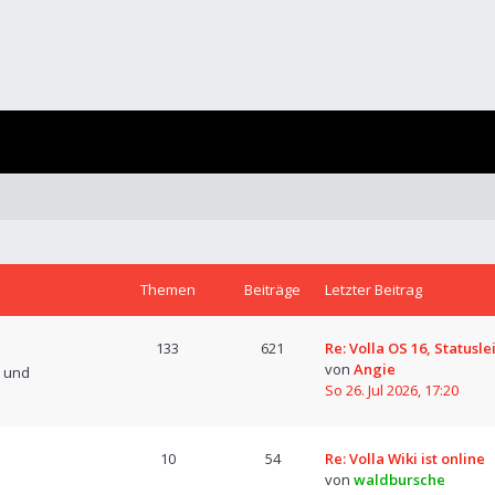
Themen
Beiträge
Letzter Beitrag
133
621
Re: Volla OS 16, Statusle
von
Angie
n und
So 26. Jul 2026, 17:20
10
54
Re: Volla Wiki ist online
von
waldbursche