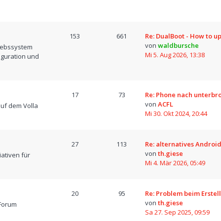
153
661
Re: DualBoot - How to u
von
waldbursche
iebssystem
Mi 5. Aug 2026, 13:38
iguration und
17
73
Re: Phone nach unterb
von
ACFL
uf dem Volla
Mi 30. Okt 2024, 20:44
27
113
Re: alternatives Android
von
th.giese
iativen für
Mi 4. Mär 2026, 05:49
20
95
Re: Problem beim Erstel
von
th.giese
Forum
Sa 27. Sep 2025, 09:59