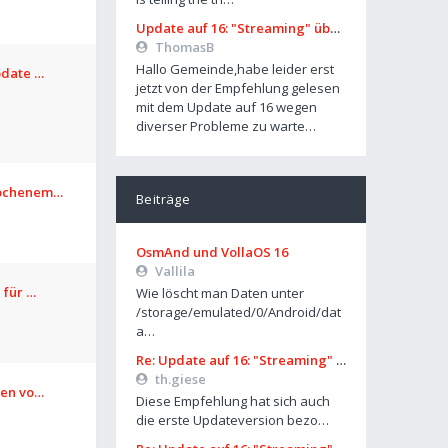
Update auf 16: "Streaming" über Mobilfunk geht nicht mehr
ThomasB
Hallo Gemeinde,habe leider erst
pdate …
jetzt von der Empfehlung gelesen
mit dem Update auf 16 wegen
diverser Probleme zu warte…
rochenem…
Beiträge
OsmAnd und VollaOS 16
Vallila
 für …
Wie löscht man Daten unter
/storage/emulated/0/Android/dat
a…
Re: Update auf 16: "Streaming" über Mobilfunk geht nicht mehr
th.giese
len vo…
Diese Empfehlung hat sich auch
die erste Updateversion bezo…