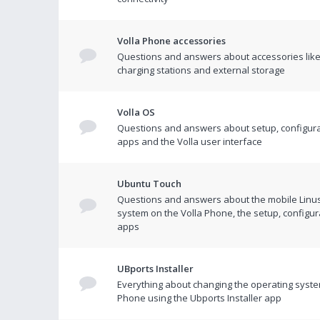
Volla Phone accessories
Questions and answers about accessories like
charging stations and external storage
Volla OS
Questions and answers about setup, configura
apps and the Volla user interface
Ubuntu Touch
Questions and answers about the mobile Linu
system on the Volla Phone, the setup, configur
apps
UBports Installer
Everything about changing the operating syste
Phone using the Ubports Installer app