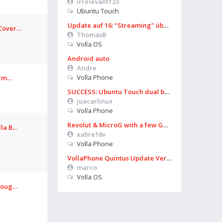
irrelevant123
Ubuntu Touch
Update auf 16: "Streaming" über Mobilfunk geht nicht mehr
 Cover…
ThomasB
Volla OS
Android auto
Andre
Volla Phone
form…
SUCCESS: Ubuntu Touch dual boot works again on Volla OS 16 (Boot Manager)
juacarlinux
Volla Phone
Revolut & MicroG with a few Google apps, more
lla B…
xabre16v
Volla Phone
VollaPhone Quintus Update Version 16.0 wird nicht angezeigt
marco
Volla OS
hroug…