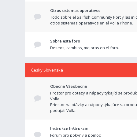
Otros sistemas operativos
Todo sobre el Sailfish Community Port y las ini
otros sistemas operativos en el Volla Phone.
Sobre este foro
Deseos, cambios, mejoras en el foro.
Česky Slovenská
Obecné Všeobecné
Prostor pro dotazy a nápady týkající se produk
Volla.
Priestor na otázky a nápady týkajúce sa produ
podujatí Volla.
Instrukce Inštrukcie
Fórum pro pokyny a pomoc