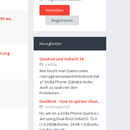
avX5 we…
Registrieren
Neuigkeiten
hrung
OsmAnd und VollaOS 16
Vallila
Wie löscht man Daten unter
/storage/emulated/0/Android/dat
a? (Volla Phone 22)Habe leider
auch zu spät von den
Problemen…
DualBoot - How to update Ubuntu
irrelevant123
Hi,i am on a Volla Phone Quintus.I
am using Dual Boot.VollaOS: 15.0
(1.6.2026)Ubuntu: 24.04-1.2Ubuntu
is telling the th…