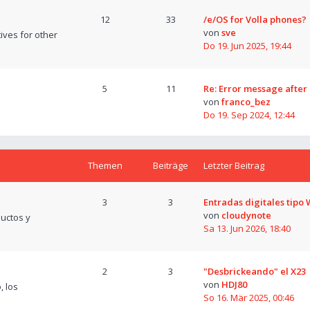
12
33
/e/OS for Volla phones?
von
sve
tives for other
Do 19. Jun 2025, 19:44
5
11
Re: Error message after
von
franco_bez
Do 19. Sep 2024, 12:44
Themen
Beiträge
Letzter Beitrag
3
3
Entradas digitales tipo
von
cloudynote
uctos y
Sa 13. Jun 2026, 18:40
2
3
"Desbrickeando" el X23
von
HDJ80
, los
So 16. Mär 2025, 00:46