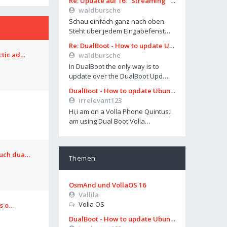
Re: Update auf 16: "Streaming" über Mobilfunk geht nicht mehr
waldbursche
Schau einfach ganz nach oben.
Steht über jedem Eingabefenst…
Re: DualBoot - How to update Ubuntu
ctic ad…
waldbursche
In DualBoot the only way is to
update over the DualBoot Upd…
DualBoot - How to update Ubuntu
irrelevant123
Hi,i am on a Volla Phone Quintus.I
am using Dual Boot.Volla…
ouch dua…
Themen
OsmAnd und VollaOS 16
Vallila
Volla OS
os o…
DualBoot - How to update Ubuntu