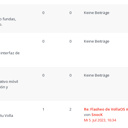
0
0
Keine Beiträge
o fundas,
o.
0
0
Keine Beiträge
a
 interfaz de
0
0
Keine Beiträge
tivo móvil
ión y
1
2
Re: Flasheo de VollaOS
von
SnocK
tu Volla
Mi 5. Jul 2023, 16:34