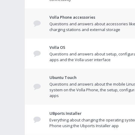
Volla Phone accessories
Questions and answers about accessories like
charging stations and external storage
Volla OS
Questions and answers about setup, configura
apps and the Volla user interface
Ubuntu Touch
Questions and answers about the mobile Linu
system on the Volla Phone, the setup, configur
apps
UBports Installer
Everything about changing the operating syste
Phone using the Ubports Installer app