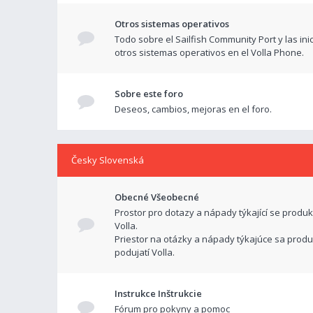
Otros sistemas operativos
Todo sobre el Sailfish Community Port y las ini
otros sistemas operativos en el Volla Phone.
Sobre este foro
Deseos, cambios, mejoras en el foro.
Česky Slovenská
Obecné Všeobecné
Prostor pro dotazy a nápady týkající se produk
Volla.
Priestor na otázky a nápady týkajúce sa produ
podujatí Volla.
Instrukce Inštrukcie
Fórum pro pokyny a pomoc