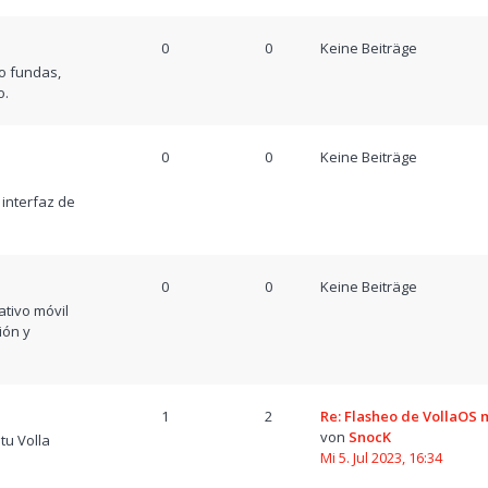
0
0
Keine Beiträge
o fundas,
o.
0
0
Keine Beiträge
a
 interfaz de
0
0
Keine Beiträge
tivo móvil
ión y
1
2
Re: Flasheo de VollaOS
von
SnocK
tu Volla
Mi 5. Jul 2023, 16:34