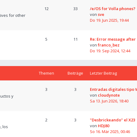
12
33
/e/OS for Volla phones?
von
sve
tives for other
Do 19. Jun 2025, 19:44
5
11
Re: Error message after
von
franco_bez
Do 19. Sep 2024, 12:44
Themen
Beiträge
Letzter Beitrag
3
3
Entradas digitales tipo
von
cloudynote
uctos y
Sa 13. Jun 2026, 18:40
2
3
"Desbrickeando" el X23
von
HDJ80
, los
So 16. Mär 2025, 00:46