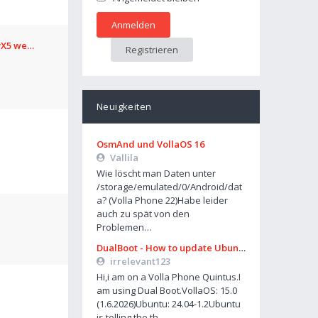
avX5 we…
Registrieren
Neuigkeiten
OsmAnd und VollaOS 16
Vallila
Wie löscht man Daten unter
/storage/emulated/0/Android/dat
a? (Volla Phone 22)Habe leider
auch zu spät von den
Problemen…
DualBoot - How to update Ubuntu
irrelevant123
Hi,i am on a Volla Phone Quintus.I
am using Dual Boot.VollaOS: 15.0
(1.6.2026)Ubuntu: 24.04-1.2Ubuntu
is telling the th…