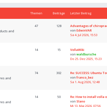
Themen
Beiträge
Letzter Beitrag
47
128
Advantages of chiropra
von
EdwinVAR
oducts and
Sa 4. Jul 2026, 15:53
14
15
VollaWiki
von
waldbursche
Do 25. Dez 2025, 15:23
74
302
Re: SUCCESS: Ubuntu T
von
franco_bez
res and
Sa 1. Aug 2026, 12:48
14
50
Re: How to install volla 
von
Slano
res and
Mi 13. Mai 2026, 07:56