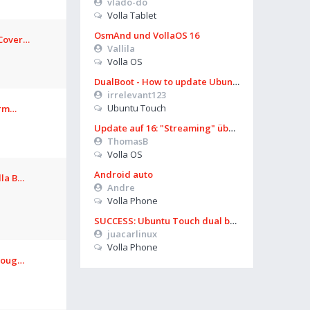
vlado-do
Volla Tablet
OsmAnd und VollaOS 16
 Cover…
Vallila
Volla OS
DualBoot - How to update Ubuntu
irrelevant123
Ubuntu Touch
form…
Update auf 16: "Streaming" über Mobilfunk geht nicht mehr
ThomasB
Volla OS
Android auto
lla B…
Andre
Volla Phone
SUCCESS: Ubuntu Touch dual boot works again on Volla OS 16 (Boot Manager)
juacarlinux
Volla Phone
hroug…