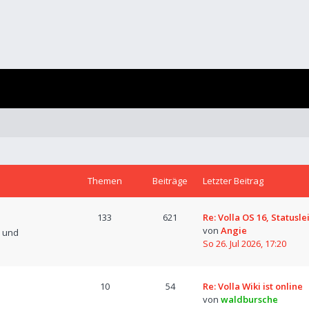
Themen
Beiträge
Letzter Beitrag
133
621
Re: Volla OS 16, Statusle
von
Angie
n und
So 26. Jul 2026, 17:20
10
54
Re: Volla Wiki ist online
von
waldbursche