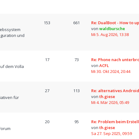
153
661
Re: DualBoot - How to u
von
waldbursche
iebssystem
Mi 5. Aug 2026, 13:38
iguration und
17
73
Re: Phone nach unterb
von
ACFL
uf dem Volla
Mi 30. Okt 2024, 20:44
27
113
Re: alternatives Android
von
th.giese
iativen für
Mi 4. Mär 2026, 05:49
20
95
Re: Problem beim Erstel
von
th.giese
Forum
Sa 27. Sep 2025, 09:59