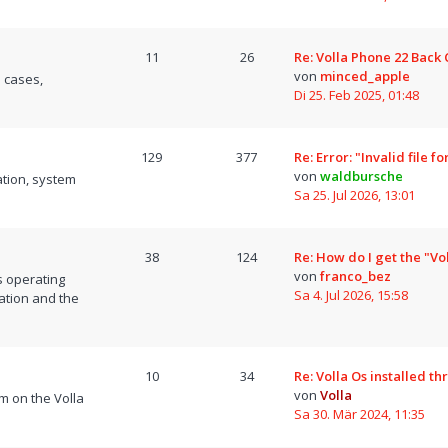
11
26
Re: Volla Phone 22 Back
von
minced_apple
 cases,
Di 25. Feb 2025, 01:48
129
377
Re: Error: "Invalid file 
von
waldbursche
tion, system
Sa 25. Jul 2026, 13:01
38
124
Re: How do I get the "Vo
von
franco_bez
s operating
Sa 4. Jul 2026, 15:58
ation and the
10
34
Re: Volla Os installed t
von
Volla
m on the Volla
Sa 30. Mär 2024, 11:35