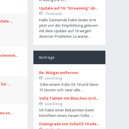
Update auf 16: "Streaming" über Mobilfunk geht nicht mehr
ThomasB
Hallo Gemeinde,habe leider erst
pdate …
jetzt von der Empfehlung gelesen
mit dem Update auf 16 wegen
diverser Probleme zu warte…
rochenem…
Beiträge
Re: Widget entfernen
xuesheng
 für …
1) Bei einem Volla OS 14 und dann
15 lassen sich zwar alle …
Volla Tablett mit Bläschen im Display?
xuesheng
Ich habe einer Bekannten beim
len vo…
Einrichten eines neuen Volla …
Downgrade von VollaOS 16 oder Formatierung von Userdata (aus UT)