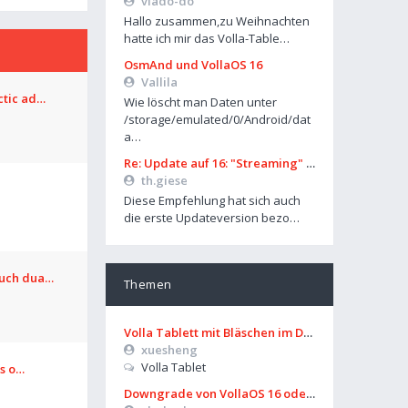
vlado-do
Hallo zusammen,zu Weihnachten
hatte ich mir das Volla-Table…
OsmAnd und VollaOS 16
Vallila
ctic ad…
Wie löscht man Daten unter
/storage/emulated/0/Android/dat
a…
Re: Update auf 16: "Streaming" über Mobilfunk geht nicht mehr
th.giese
Diese Empfehlung hat sich auch
die erste Updateversion bezo…
ouch dua…
Themen
Volla Tablett mit Bläschen im Display?
xuesheng
Volla Tablet
os o…
Downgrade von VollaOS 16 oder Formatierung von Userdata (aus UT)