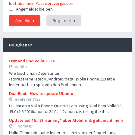
Ich habe mein Passwort vergessen
Angemeldet bleiben
Registrieren
Neuigkeiten
OsmAnd und VollaOS 16
Vallila
Wie löscht man Daten unter
/storage/emulated/0/Android/data? (Volla Phone 22)Habe
leider auch zu spät von den Problemen…
DualBoot - How to update Ubuntu
irrelevant123
Hi,i am on a Volla Phone Quintus.I am using Dual Boot.VollaOS:
15.0 (1.6.2026)Ubuntu: 24.04-1.2Ubuntu is telling the th…
Update auf 16: "Streaming" über Mobilfunk geht nicht mehr
ThomasB
Hallo Gemeinde,habe leider erst jetzt von der Empfehlung