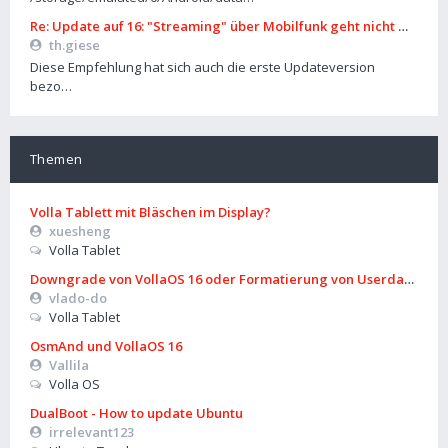
Re: Update auf 16: "Streaming" über Mobilfunk geht nicht mehr
th.giese
Diese Empfehlung hat sich auch die erste Updateversion
bezo…
Themen
Volla Tablett mit Bläschen im Display?
xuesheng
Volla Tablet
Downgrade von VollaOS 16 oder Formatierung von Userdata (aus
vlado-do
Volla Tablet
OsmAnd und VollaOS 16
Vallila
Volla OS
DualBoot - How to update Ubuntu
irrelevant123