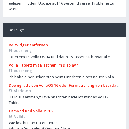
gelesen mit dem Update auf 16 wegen diverser Probleme zu
warte…
Beiträge
Re: Widget entfernen
xuesheng
1) Bei einem Volla OS 14 und dann 15 lassen sich zwar alle …
Volla Tablett mit Bläschen im Display?
xuesheng
Ich habe einer Bekannten beim Einrichten eines neuen Volla …
Downgrade von VollaOS 16 oder Formatierung von Userdata (aus
vlado-do
Hallo zusammen,zu Weihnachten hatte ich mir das Volla-
Table…
OsmAnd und VollaOS 16
Vallila
Wie löscht man Daten unter
/storage/emulated/0/Android/data…