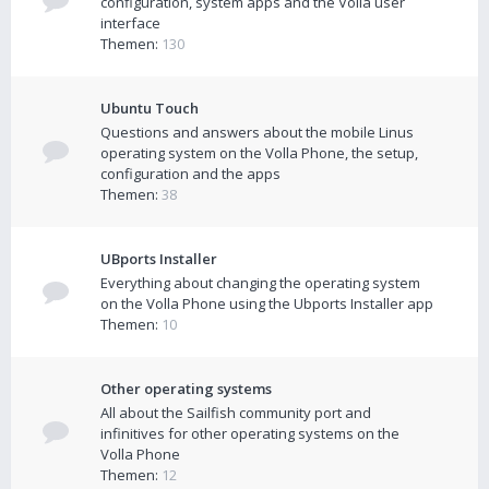
configuration, system apps and the Volla user
interface
Themen:
130
Ubuntu Touch
Questions and answers about the mobile Linus
operating system on the Volla Phone, the setup,
configuration and the apps
Themen:
38
UBports Installer
Everything about changing the operating system
on the Volla Phone using the Ubports Installer app
Themen:
10
Other operating systems
All about the Sailfish community port and
infinitives for other operating systems on the
Volla Phone
Themen:
12