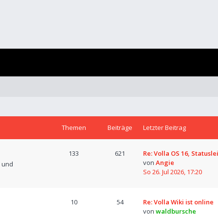
Themen
Beiträge
Letzter Beitrag
133
621
Re: Volla OS 16, Statusle
von
Angie
n und
So 26. Jul 2026, 17:20
10
54
Re: Volla Wiki ist online
von
waldbursche