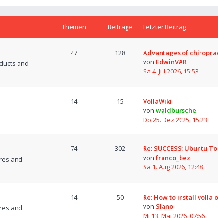
Themen
Beiträge
Letzter Beitrag
47
128
Advantages of chiropra
von
EdwinVAR
oducts and
Sa 4. Jul 2026, 15:53
14
15
VollaWiki
von
waldbursche
Do 25. Dez 2025, 15:23
74
302
Re: SUCCESS: Ubuntu T
von
franco_bez
res and
Sa 1. Aug 2026, 12:48
14
50
Re: How to install volla 
von
Slano
res and
Mi 13. Mai 2026, 07:56