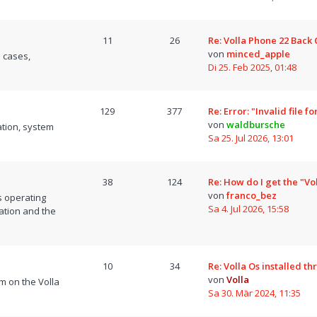
11
26
Re: Volla Phone 22 Back
von
minced_apple
 cases,
Di 25. Feb 2025, 01:48
129
377
Re: Error: "Invalid file 
von
waldbursche
tion, system
Sa 25. Jul 2026, 13:01
38
124
Re: How do I get the "Vo
von
franco_bez
s operating
Sa 4. Jul 2026, 15:58
ation and the
10
34
Re: Volla Os installed t
von
Volla
m on the Volla
Sa 30. Mär 2024, 11:35