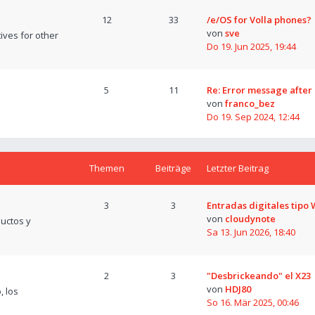
12
33
/e/OS for Volla phones?
von
sve
tives for other
Do 19. Jun 2025, 19:44
5
11
Re: Error message after
von
franco_bez
Do 19. Sep 2024, 12:44
Themen
Beiträge
Letzter Beitrag
3
3
Entradas digitales tipo
von
cloudynote
uctos y
Sa 13. Jun 2026, 18:40
2
3
"Desbrickeando" el X23
von
HDJ80
, los
So 16. Mär 2025, 00:46