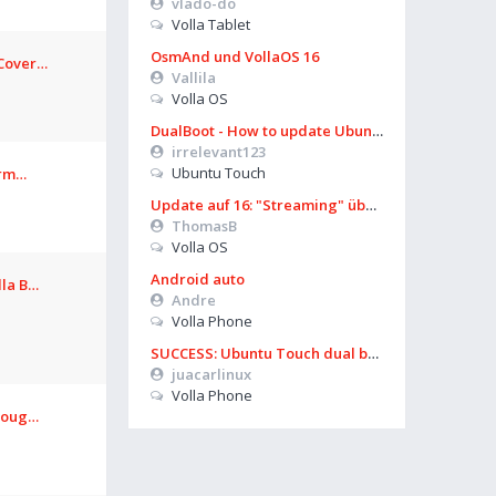
vlado-do
Volla Tablet
OsmAnd und VollaOS 16
 Cover…
Vallila
Volla OS
DualBoot - How to update Ubuntu
irrelevant123
Ubuntu Touch
form…
Update auf 16: "Streaming" über Mobilfunk geht nicht mehr
ThomasB
Volla OS
Android auto
lla B…
Andre
Volla Phone
SUCCESS: Ubuntu Touch dual boot works again on Volla OS 16 (Boot Manager)
juacarlinux
Volla Phone
hroug…