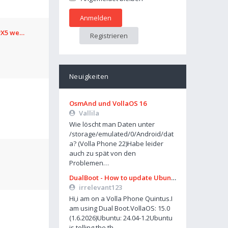
avX5 we…
Registrieren
Neuigkeiten
OsmAnd und VollaOS 16
Vallila
Wie löscht man Daten unter
/storage/emulated/0/Android/dat
a? (Volla Phone 22)Habe leider
auch zu spät von den
Problemen…
DualBoot - How to update Ubuntu
irrelevant123
Hi,i am on a Volla Phone Quintus.I
am using Dual Boot.VollaOS: 15.0
(1.6.2026)Ubuntu: 24.04-1.2Ubuntu
is telling the th…