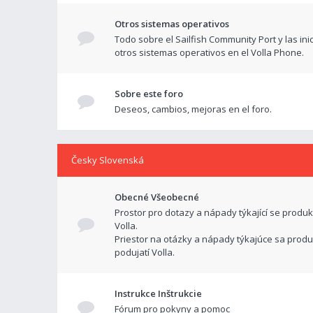
Otros sistemas operativos
Todo sobre el Sailfish Community Port y las ini
otros sistemas operativos en el Volla Phone.
Sobre este foro
Deseos, cambios, mejoras en el foro.
Česky Slovenská
Obecné Všeobecné
Prostor pro dotazy a nápady týkající se produk
Volla.
Priestor na otázky a nápady týkajúce sa produ
podujatí Volla.
Instrukce Inštrukcie
Fórum pro pokyny a pomoc