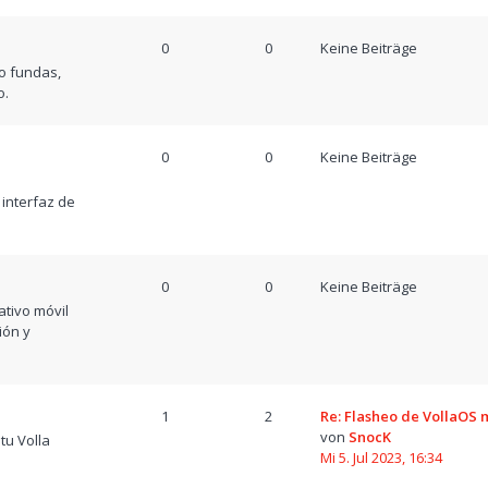
0
0
Keine Beiträge
o fundas,
o.
0
0
Keine Beiträge
a
 interfaz de
0
0
Keine Beiträge
tivo móvil
ión y
1
2
Re: Flasheo de VollaOS
von
SnocK
tu Volla
Mi 5. Jul 2023, 16:34