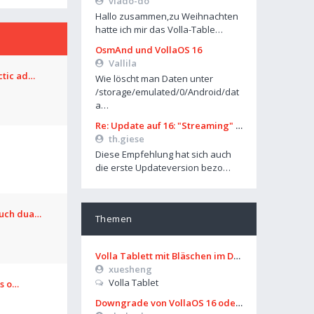
vlado-do
Hallo zusammen,zu Weihnachten
hatte ich mir das Volla-Table…
OsmAnd und VollaOS 16
Vallila
ctic ad…
Wie löscht man Daten unter
/storage/emulated/0/Android/dat
a…
Re: Update auf 16: "Streaming" über Mobilfunk geht nicht mehr
th.giese
Diese Empfehlung hat sich auch
die erste Updateversion bezo…
ouch dua…
Themen
Volla Tablett mit Bläschen im Display?
xuesheng
Volla Tablet
os o…
Downgrade von VollaOS 16 oder Formatierung von Userdata (aus UT)