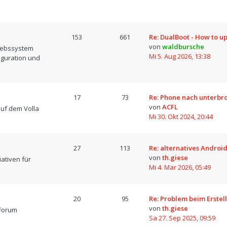
153
661
Re: DualBoot - How to u
von
waldbursche
iebssystem
Mi 5. Aug 2026, 13:38
iguration und
17
73
Re: Phone nach unterb
von
ACFL
uf dem Volla
Mi 30. Okt 2024, 20:44
27
113
Re: alternatives Android
von
th.giese
iativen für
Mi 4. Mär 2026, 05:49
20
95
Re: Problem beim Erstel
von
th.giese
Forum
Sa 27. Sep 2025, 09:59