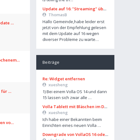
Update auf 16: "Streaming" über Mobilfunk geht nicht mehr
ThomasB
Hallo Gemeinde,habe leider erst
pdate …
jetzt von der Empfehlung gelesen
mit dem Update auf 16 wegen
diverser Probleme zu warte…
rochenem…
Beiträge
Re: Widget entfernen
xuesheng
 für …
1) Bei einem Volla OS 14 und dann
15 lassen sich zwar alle …
Volla Tablett mit Bläschen im Display?
xuesheng
Ich habe einer Bekannten beim
len vo…
Einrichten eines neuen Volla …
Downgrade von VollaOS 16 oder Formatierung von Userdata (aus UT)