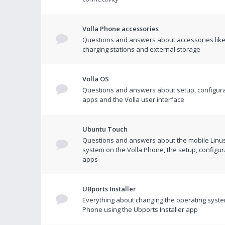
Volla Phone accessories
Questions and answers about accessories like
charging stations and external storage
Volla OS
Questions and answers about setup, configura
apps and the Volla user interface
Ubuntu Touch
Questions and answers about the mobile Linu
system on the Volla Phone, the setup, configur
apps
UBports Installer
Everything about changing the operating syste
Phone using the Ubports Installer app