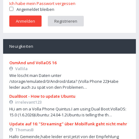
Ich habe mein Passwort vergessen
Angemeldet bleiben
Registrieren
Neuigkeiten
OsmAnd und VollaOS 16
Vallila
Wie löscht man Daten unter
/storage/emulated/0/Android/data? (Volla Phone 22)Habe
leider auch zu spät von den Problemen…
DualBoot - How to update Ubuntu
irrelevant123
Hi,i am on a Volla Phone Quintus.I am using Dual Boot.VollaOS:
15.0 (1.6.2026)Ubuntu: 24.04-1.2Ubuntu is telling the th…
Update auf 16: "Streaming" über Mobilfunk geht nicht mehr
ThomasB
Hallo Gemeinde,habe leider erst jetzt von der Empfehlung