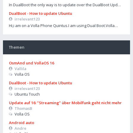
In DualBoot the only way is to update over the DualBoot Upd…
DualBoot - How to update Ubuntu
irrelevant123
Hi,i am on a Volla Phone Quintus.I am using Dual Boot.Volla…
Themen
OsmAnd und VollaOS 16
Vallila
Volla OS
DualBoot - How to update Ubuntu
irrelevant123
Ubuntu Touch
Update auf 16: "Streaming" über Mobilfunk geht nicht mehr
ThomasB
Volla OS
Android auto
Andre