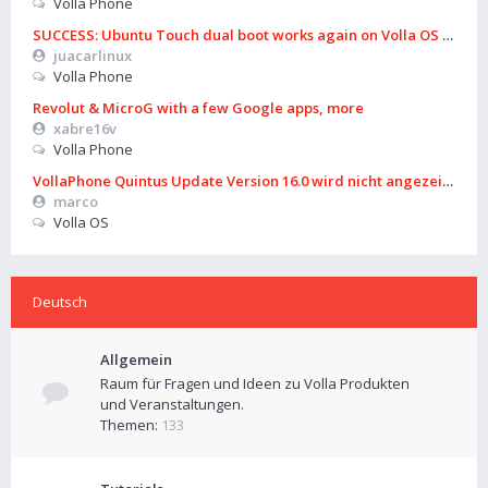
Volla Phone
SUCCESS: Ubuntu Touch dual boot works again on Volla OS 16 (B
juacarlinux
Volla Phone
Revolut & MicroG with a few Google apps, more
xabre16v
Volla Phone
VollaPhone Quintus Update Version 16.0 wird nicht angezeigt
marco
Volla OS
Deutsch
Allgemein
Raum für Fragen und Ideen zu Volla Produkten
und Veranstaltungen.
Themen:
133