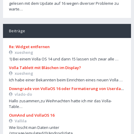
gelesen mit dem Update auf 16 wegen diverser Probleme zu
warte…
Beiträge
Re: Widget entfernen
xuesheng
1) Bei einem Volla OS 14 und dann 15 lassen sich zwar alle …
Volla Tablett mit Bläschen im Display?
xuesheng
Ich habe einer Bekannten beim Einrichten eines neuen Volla …
Downgrade von VollaOS 16 oder Formatierung von Userdata (aus
vlado-do
Hallo zusammen,zu Weihnachten hatte ich mir das Volla-
Table…
OsmAnd und VollaOS 16
Vallila
Wie löscht man Daten unter
/storage/emulated/0/Android/data…