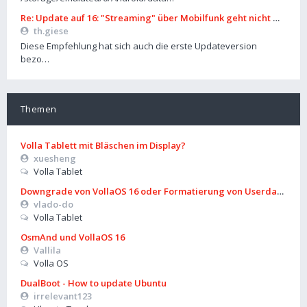
Re: Update auf 16: "Streaming" über Mobilfunk geht nicht mehr
th.giese
Diese Empfehlung hat sich auch die erste Updateversion
bezo…
Themen
Volla Tablett mit Bläschen im Display?
xuesheng
Volla Tablet
Downgrade von VollaOS 16 oder Formatierung von Userdata (aus
vlado-do
Volla Tablet
OsmAnd und VollaOS 16
Vallila
Volla OS
DualBoot - How to update Ubuntu
irrelevant123