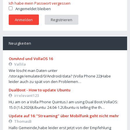
Ich habe mein Passwort vergessen
Angemeldet bleiben
Registrieren
Neuigkeiten
OsmAnd und VollaOS 16
Vallila
Wie löscht man Daten unter
/storage/emulated/0/Android/data? (Volla Phone 22)Habe
leider auch zu spät von den Problemen…
DualBoot - How to update Ubuntu
irrelevant123
Hi,i am on a Volla Phone Quintus.I am using Dual Boot.VollaOS:
15.0 (1.6.2026)Ubuntu: 24.04-1.2Ubuntu is telling the th…
Update auf 16: "Streaming" über Mobilfunk geht nicht mehr
ThomasB
Hallo Gemeinde,habe leider erst jetzt von der Empfehlung