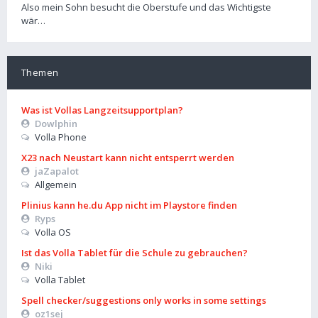
Also mein Sohn besucht die Oberstufe und das Wichtigste
wär…
Themen
Was ist Vollas Langzeitsupportplan?
Dowlphin
Volla Phone
X23 nach Neustart kann nicht entsperrt werden
jaZapalot
Allgemein
Plinius kann he.du App nicht im Playstore finden
Ryps
Volla OS
Ist das Volla Tablet für die Schule zu gebrauchen?
Niki
Volla Tablet
Spell checker/suggestions only works in some settings
oz1sej