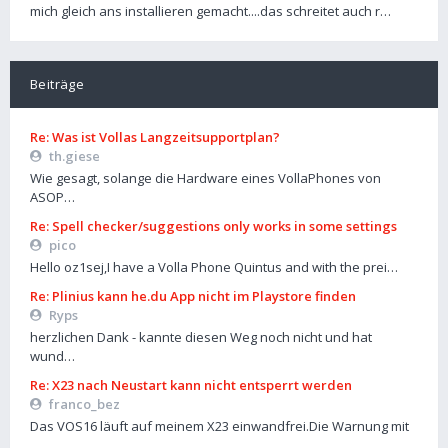
mich gleich ans installieren gemacht....das schreitet auch r…
Beiträge
Re: Was ist Vollas Langzeitsupportplan?
th.giese
Wie gesagt, solange die Hardware eines VollaPhones von
ASOP…
Re: Spell checker/suggestions only works in some settings
pico
Hello oz1sej,I have a Volla Phone Quintus and with the prei…
Re: Plinius kann he.du App nicht im Playstore finden
Ryps
herzlichen Dank - kannte diesen Weg noch nicht und hat
wund…
Re: X23 nach Neustart kann nicht entsperrt werden
franco_bez
Das VOS16 läuft auf meinem X23 einwandfrei.Die Warnung mit
…