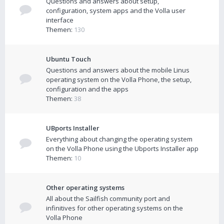
Questions and answers about setup,
configuration, system apps and the Volla user
interface
Themen:
130
Ubuntu Touch
Questions and answers about the mobile Linus
operating system on the Volla Phone, the setup,
configuration and the apps
Themen:
38
UBports Installer
Everything about changing the operating system
on the Volla Phone using the Ubports Installer app
Themen:
10
Other operating systems
All about the Sailfish community port and
infinitives for other operating systems on the
Volla Phone