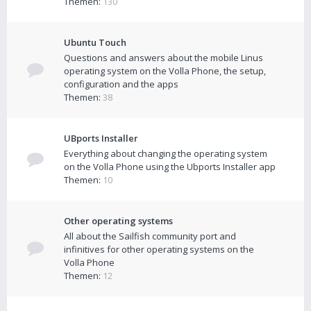
Themen:
130
Ubuntu Touch
Questions and answers about the mobile Linus
operating system on the Volla Phone, the setup,
configuration and the apps
Themen:
38
UBports Installer
Everything about changing the operating system
on the Volla Phone using the Ubports Installer app
Themen:
10
Other operating systems
All about the Sailfish community port and
infinitives for other operating systems on the
Volla Phone
Themen:
12