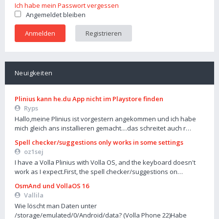
Ich habe mein Passwort vergessen
Angemeldet bleiben
Registrieren
Neuigkeiten
Plinius kann he.du App nicht im Playstore finden
Ryps
Hallo,meine Plinius ist vorgestern angekommen und ich habe
mich gleich ans installieren gemacht....das schreitet auch r…
Spell checker/suggestions only works in some settings
oz1sej
I have a Volla Plinius with Volla OS, and the keyboard doesn't
work as I expect.First, the spell checker/suggestions on…
OsmAnd und VollaOS 16
Vallila
Wie löscht man Daten unter
/storage/emulated/0/Android/data? (Volla Phone 22)Habe