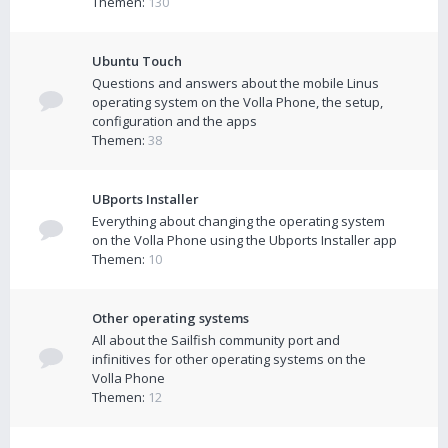
Themen:
130
Ubuntu Touch
Questions and answers about the mobile Linus
operating system on the Volla Phone, the setup,
configuration and the apps
Themen:
38
UBports Installer
Everything about changing the operating system
on the Volla Phone using the Ubports Installer app
Themen:
10
Other operating systems
All about the Sailfish community port and
infinitives for other operating systems on the
Volla Phone
Themen:
12