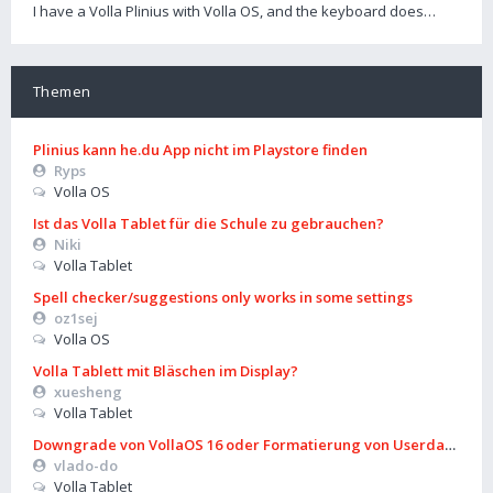
I have a Volla Plinius with Volla OS, and the keyboard does…
Themen
Plinius kann he.du App nicht im Playstore finden
Ryps
Volla OS
Ist das Volla Tablet für die Schule zu gebrauchen?
Niki
Volla Tablet
Spell checker/suggestions only works in some settings
oz1sej
Volla OS
Volla Tablett mit Bläschen im Display?
xuesheng
Volla Tablet
Downgrade von VollaOS 16 oder Formatierung von Userdata (aus
vlado-do
Volla Tablet