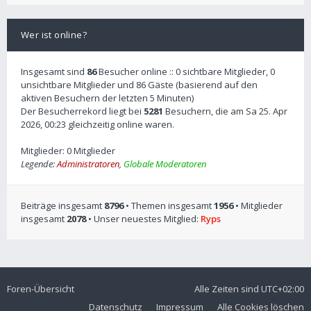
Wer ist online?
Insgesamt sind
86
Besucher online :: 0 sichtbare Mitglieder, 0
unsichtbare Mitglieder und 86 Gäste (basierend auf den
aktiven Besuchern der letzten 5 Minuten)
Der Besucherrekord liegt bei
5281
Besuchern, die am Sa 25. Apr
2026, 00:23 gleichzeitig online waren.
Mitglieder: 0 Mitglieder
Legende:
Administratoren
,
Globale Moderatoren
Beiträge insgesamt
8796
• Themen insgesamt
1956
• Mitglieder
insgesamt
2078
• Unser neuestes Mitglied:
Ryps
Foren-Übersicht
Alle Zeiten sind
UTC+02:00
Datenschutz
Impressum
Alle Cookies löschen