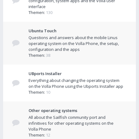
configuration, system apps and the Volla user
interface
Themen:
130
Ubuntu Touch
Questions and answers about the mobile Linus
operating system on the Volla Phone, the setup,
configuration and the apps
Themen:
38
UBports Installer
Everything about changing the operating system
on the Volla Phone using the Ubports Installer app
Themen:
10
Other operating systems
All about the Sailfish community port and
infinitives for other operating systems on the
Volla Phone
Themen:
12