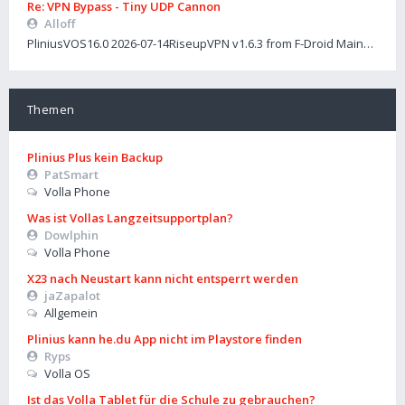
Re: VPN Bypass - Tiny UDP Cannon
Alloff
PliniusVOS16.0 2026-07-14RiseupVPN v1.6.3 from F-Droid Main…
Themen
Plinius Plus kein Backup
PatSmart
Volla Phone
Was ist Vollas Langzeitsupportplan?
Dowlphin
Volla Phone
X23 nach Neustart kann nicht entsperrt werden
jaZapalot
Allgemein
Plinius kann he.du App nicht im Playstore finden
Ryps
Volla OS
Ist das Volla Tablet für die Schule zu gebrauchen?