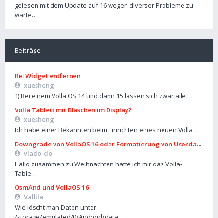
gelesen mit dem Update auf 16 wegen diverser Probleme zu
warte…
Beiträge
Re: Widget entfernen
xuesheng
1) Bei einem Volla OS 14 und dann 15 lassen sich zwar alle …
Volla Tablett mit Bläschen im Display?
xuesheng
Ich habe einer Bekannten beim Einrichten eines neuen Volla …
Downgrade von VollaOS 16 oder Formatierung von Userdata (aus
vlado-do
Hallo zusammen,zu Weihnachten hatte ich mir das Volla-
Table…
OsmAnd und VollaOS 16
Vallila
Wie löscht man Daten unter
/storage/emulated/0/Android/data…