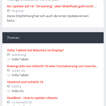
Re: Update auf 16: "Streaming" über Mobilfunk geht nicht mehr
th.giese
Diese Empfehlung hat sich auch die erste Updateversion
bezo…
Themen
Volla Tablett mit Bläschen im Display?
xuesheng
Volla Tablet
Downgrade von VollaOS 16 oder Formatierung von Userdata (aus
vlado-do
Volla Tablet
OsmAnd und VollaOS 16
Vallila
Volla OS
DualBoot - How to update Ubuntu
irrelevant123