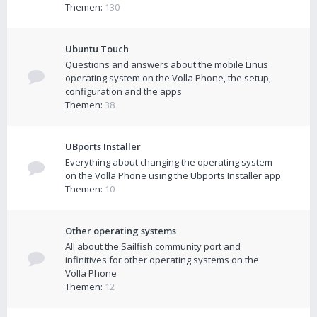
Themen:
130
Ubuntu Touch
Questions and answers about the mobile Linus
operating system on the Volla Phone, the setup,
configuration and the apps
Themen:
38
UBports Installer
Everything about changing the operating system
on the Volla Phone using the Ubports Installer app
Themen:
10
Other operating systems
All about the Sailfish community port and
infinitives for other operating systems on the
Volla Phone
Themen:
12