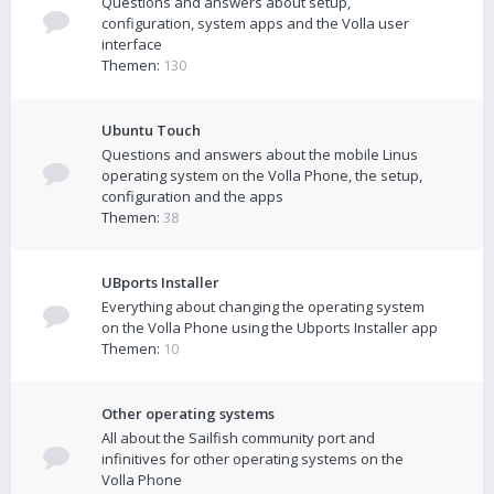
Questions and answers about setup,
configuration, system apps and the Volla user
interface
Themen:
130
Ubuntu Touch
Questions and answers about the mobile Linus
operating system on the Volla Phone, the setup,
configuration and the apps
Themen:
38
UBports Installer
Everything about changing the operating system
on the Volla Phone using the Ubports Installer app
Themen:
10
Other operating systems
All about the Sailfish community port and
infinitives for other operating systems on the
Volla Phone