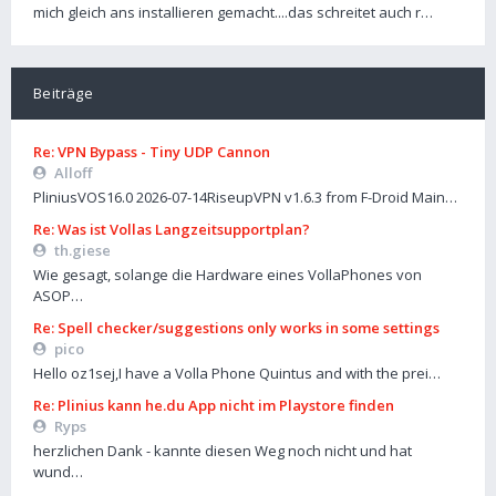
mich gleich ans installieren gemacht....das schreitet auch r…
Beiträge
Re: VPN Bypass - Tiny UDP Cannon
Alloff
PliniusVOS16.0 2026-07-14RiseupVPN v1.6.3 from F-Droid Main…
Re: Was ist Vollas Langzeitsupportplan?
th.giese
Wie gesagt, solange die Hardware eines VollaPhones von
ASOP…
Re: Spell checker/suggestions only works in some settings
pico
Hello oz1sej,I have a Volla Phone Quintus and with the prei…
Re: Plinius kann he.du App nicht im Playstore finden
Ryps
herzlichen Dank - kannte diesen Weg noch nicht und hat
wund…