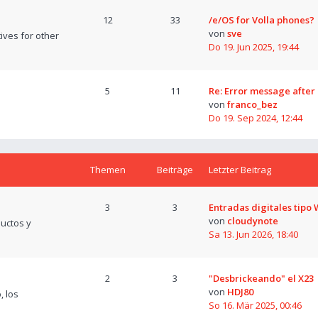
12
33
/e/OS for Volla phones?
von
sve
tives for other
Do 19. Jun 2025, 19:44
5
11
Re: Error message after
von
franco_bez
Do 19. Sep 2024, 12:44
Themen
Beiträge
Letzter Beitrag
3
3
Entradas digitales tipo
von
cloudynote
uctos y
Sa 13. Jun 2026, 18:40
2
3
"Desbrickeando" el X23
von
HDJ80
, los
So 16. Mär 2025, 00:46