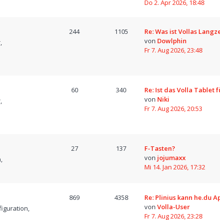
Do 2. Apr 2026, 18:48
244
1105
Re: Was ist Vollas Langz
von
Dowlphin
,
Fr 7. Aug 2026, 23:48
60
340
Re: Ist das Volla Tablet 
von
Niki
,
Fr 7. Aug 2026, 20:53
27
137
F-Tasten?
von
jojumaxx
,
Mi 14. Jan 2026, 17:32
869
4358
Re: Plinius kann he.du A
von
Volla-User
iguration,
Fr 7. Aug 2026, 23:28