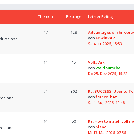
Themen
Beiträge
Letzter Beitrag
47
128
Advantages of chiropra
von
EdwinVAR
oducts and
Sa 4. Jul 2026, 15:53
14
15
VollaWiki
von
waldbursche
Do 25. Dez 2025, 15:23
74
302
Re: SUCCESS: Ubuntu T
von
franco_bez
res and
Sa 1. Aug 2026, 12:48
14
50
Re: How to install volla 
von
Slano
res and
Mi 13. Mai 2026, 07:56