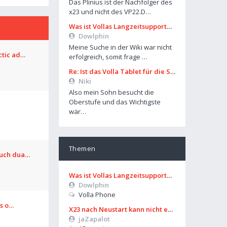
Das Plinius ist der Nachfolger des
x23 und nicht des VP22.D…
Was ist Vollas Langzeitsupportplan?
Dowlphin
Meine Suche in der Wiki war nicht
ctic ad…
erfolgreich, somit frage …
Re: Ist das Volla Tablet für die Schule zu gebrauchen?
Niki
Also mein Sohn besucht die
Oberstufe und das Wichtigste
wär…
Themen
ouch dua…
Was ist Vollas Langzeitsupportplan?
Dowlphin
Volla Phone
os o…
X23 nach Neustart kann nicht entsperrt werden
jaZapalot