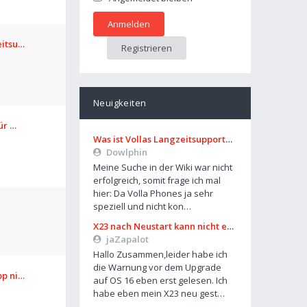
eitsu…
Registrieren
Neuigkeiten
für …
Was ist Vollas Langzeitsupportplan?
Dowlphin
Meine Suche in der Wiki war nicht
erfolgreich, somit frage ich mal
hier: Da Volla Phones ja sehr
speziell und nicht kon…
X23 nach Neustart kann nicht entsperrt werden
jaZapalot
Hallo Zusammen,leider habe ich
die Warnung vor dem Upgrade
pp ni…
auf OS 16 eben erst gelesen. Ich
habe eben mein X23 neu gest…