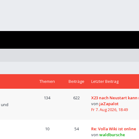
Themen
Beiträge
Letzter Beitrag
134
622
X23 nach Neustart kann 
von
jaZapalot
n und
Fr 7. Aug 2026, 18:49
10
54
Re: Volla Wiki ist online
von
waldbursche