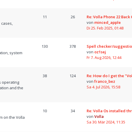
11
26
Re: Volla Phone 22 Back
von
minced_apple
 cases,
Di 25. Feb 2025, 01:48
130
378
Spell checker/suggesti
von
oz1sej
tion, system
Fr 7. Aug 2026, 12:44
38
124
Re: How do I get the "Vo
von
franco_bez
s operating
Sa 4. Jul 2026, 15:58
ation and the
10
34
Re: Volla Os installed t
von
Volla
m on the Volla
Sa 30. Mär 2024, 11:35