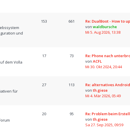
153
661
Re: DualBoot - How to u
von
waldbursche
iebssystem
Mi 5. Aug 2026, 13:38
iguration und
17
73
Re: Phone nach unterb
von
ACFL
uf dem Volla
Mi 30. Okt 2024, 20:44
27
113
Re: alternatives Android
von
th.giese
iativen für
Mi 4. Mär 2026, 05:49
20
95
Re: Problem beim Erstel
von
th.giese
Forum
Sa 27. Sep 2025, 09:59