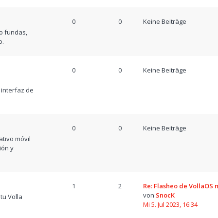
0
0
Keine Beiträge
o fundas,
o.
0
0
Keine Beiträge
a
 interfaz de
0
0
Keine Beiträge
tivo móvil
ión y
1
2
Re: Flasheo de VollaOS
von
SnocK
tu Volla
Mi 5. Jul 2023, 16:34