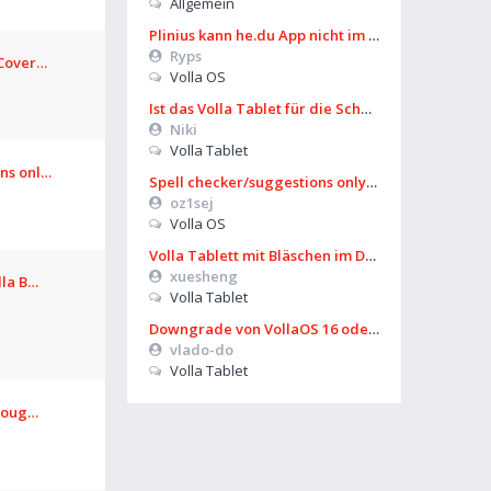
Allgemein
Plinius kann he.du App nicht im Playstore finden
Ryps
 Cover…
Volla OS
Ist das Volla Tablet für die Schule zu gebrauchen?
Niki
Volla Tablet
ons onl…
Spell checker/suggestions only works in some settings
oz1sej
Volla OS
Volla Tablett mit Bläschen im Display?
xuesheng
lla B…
Volla Tablet
Downgrade von VollaOS 16 oder Formatierung von Userdata (aus UT)
vlado-do
Volla Tablet
hroug…