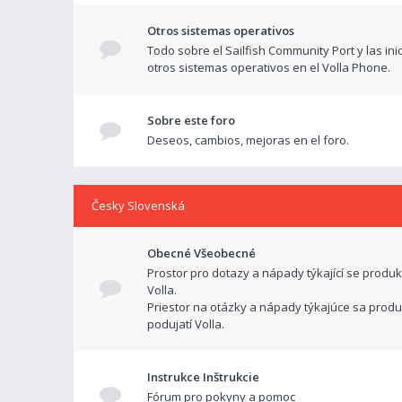
Otros sistemas operativos
Todo sobre el Sailfish Community Port y las ini
otros sistemas operativos en el Volla Phone.
Sobre este foro
Deseos, cambios, mejoras en el foro.
Česky Slovenská
Obecné Všeobecné
Prostor pro dotazy a nápady týkající se produk
Volla.
Priestor na otázky a nápady týkajúce sa produ
podujatí Volla.
Instrukce Inštrukcie
Fórum pro pokyny a pomoc