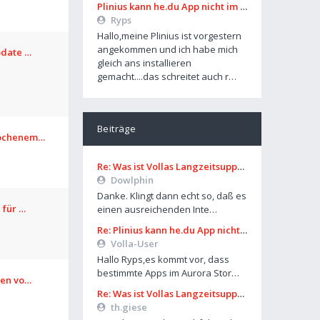
Plinius kann he.du App nicht im Playstore finden
Ryps
Hallo,meine Plinius ist vorgestern
angekommen und ich habe mich
pdate …
gleich ans installieren
gemacht....das schreitet auch r…
Beiträge
rochenem…
Re: Was ist Vollas Langzeitsupportplan?
Dowlphin
Danke. Klingt dann echt so, daß es
 für …
einen ausreichenden Inte…
Re: Plinius kann he.du App nicht im Playstore finden
Volla-User
Hallo Ryps,es kommt vor, dass
bestimmte Apps im Aurora Stor…
len vo…
Re: Was ist Vollas Langzeitsupportplan?
th.giese