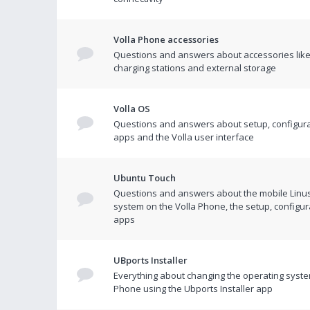
Volla Phone accessories
Questions and answers about accessories like
charging stations and external storage
Volla OS
Questions and answers about setup, configura
apps and the Volla user interface
Ubuntu Touch
Questions and answers about the mobile Linu
system on the Volla Phone, the setup, configur
apps
UBports Installer
Everything about changing the operating syste
Phone using the Ubports Installer app