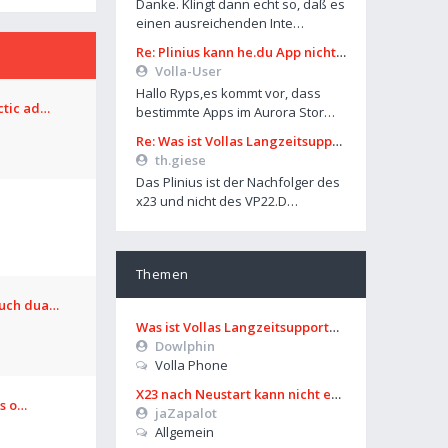
Danke. Klingt dann echt so, daß es
einen ausreichenden Inte…
Re: Plinius kann he.du App nicht im Playstore finden
Volla-User
Hallo Ryps,es kommt vor, dass
ctic ad…
bestimmte Apps im Aurora Stor…
Re: Was ist Vollas Langzeitsupportplan?
th.giese
Das Plinius ist der Nachfolger des
x23 und nicht des VP22.D…
Themen
ouch dua…
Was ist Vollas Langzeitsupportplan?
Dowlphin
Volla Phone
X23 nach Neustart kann nicht entsperrt werden
os o…
jaZapalot
Allgemein