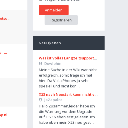
eitsu…
Registrieren
Neuigkeiten
für …
Was ist Vollas Langzeitsupportplan?
Dowlphin
Meine Suche in der Wiki war nicht
erfolgreich, somit frage ich mal
hier: Da Volla Phones ja sehr
speziell und nicht kon…
X23 nach Neustart kann nicht entsperrt werden
jaZapalot
Hallo Zusammen,leider habe ich
die Warnung vor dem Upgrade
pp ni…
auf OS 16 eben erst gelesen. Ich
habe eben mein X23 neu gest…