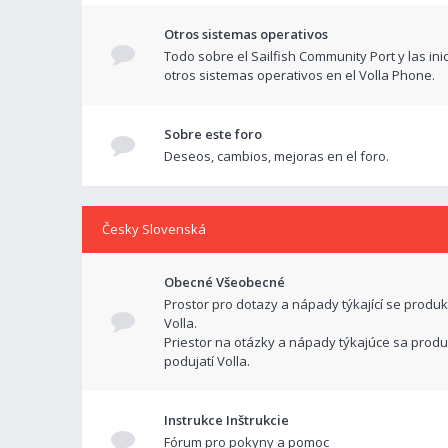
Otros sistemas operativos
Todo sobre el Sailfish Community Port y las ini
otros sistemas operativos en el Volla Phone.
Sobre este foro
Deseos, cambios, mejoras en el foro.
Česky Slovenská
Obecné Všeobecné
Prostor pro dotazy a nápady týkající se produk
Volla.
Priestor na otázky a nápady týkajúce sa produ
podujatí Volla.
Instrukce Inštrukcie
Fórum pro pokyny a pomoc