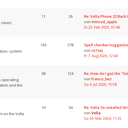
11
26
Re: Volla Phone 22 Back
von
minced_apple
 cases,
Di 25. Feb 2025, 01:48
130
378
Spell checker/suggesti
von
oz1sej
tion, system
Fr 7. Aug 2026, 12:44
38
124
Re: How do I get the "Vo
von
franco_bez
s operating
Sa 4. Jul 2026, 15:58
ation and the
10
34
Re: Volla Os installed t
von
Volla
m on the Volla
Sa 30. Mär 2024, 11:35