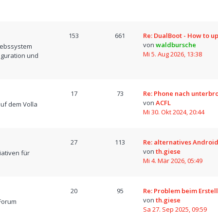
153
661
Re: DualBoot - How to u
von
waldbursche
iebssystem
Mi 5. Aug 2026, 13:38
iguration und
17
73
Re: Phone nach unterb
von
ACFL
uf dem Volla
Mi 30. Okt 2024, 20:44
27
113
Re: alternatives Android
von
th.giese
iativen für
Mi 4. Mär 2026, 05:49
20
95
Re: Problem beim Erstel
von
th.giese
Forum
Sa 27. Sep 2025, 09:59