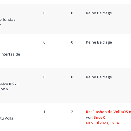
0
0
Keine Beiträge
o fundas,
o.
0
0
Keine Beiträge
a
 interfaz de
0
0
Keine Beiträge
tivo móvil
ión y
1
2
Re: Flasheo de VollaOS
von
SnocK
tu Volla
Mi 5. Jul 2023, 16:34