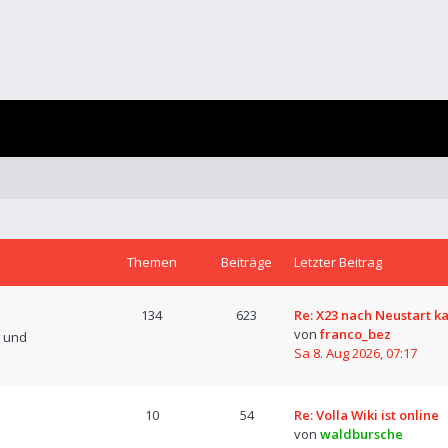
Themen
Beiträge
Letzter Beitrag
134
623
Re: X23 nach Neustart k
von
franco_bez
n und
Sa 8. Aug 2026, 07:17
10
54
Re: Volla Wiki ist online
von
waldbursche