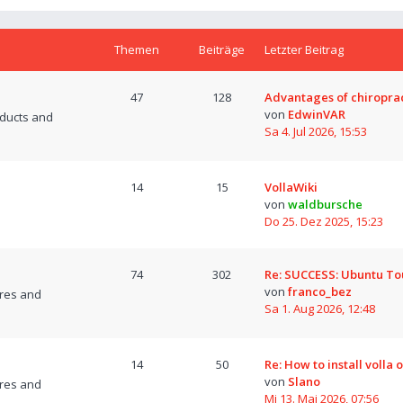
Themen
Beiträge
Letzter Beitrag
47
128
Advantages of chiropra
von
EdwinVAR
oducts and
Sa 4. Jul 2026, 15:53
14
15
VollaWiki
von
waldbursche
Do 25. Dez 2025, 15:23
74
302
Re: SUCCESS: Ubuntu T
von
franco_bez
res and
Sa 1. Aug 2026, 12:48
14
50
Re: How to install volla 
von
Slano
res and
Mi 13. Mai 2026, 07:56