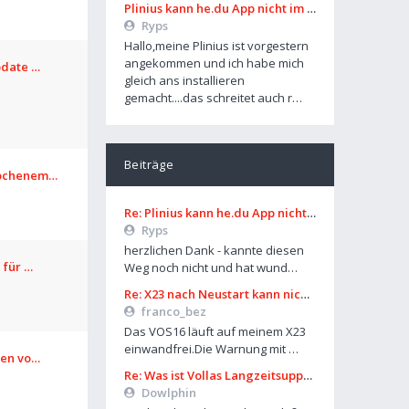
Plinius kann he.du App nicht im Playstore finden
Ryps
Hallo,meine Plinius ist vorgestern
angekommen und ich habe mich
pdate …
gleich ans installieren
gemacht....das schreitet auch r…
Beiträge
rochenem…
Re: Plinius kann he.du App nicht im Playstore finden
Ryps
herzlichen Dank - kannte diesen
 für …
Weg noch nicht und hat wund…
Re: X23 nach Neustart kann nicht entsperrt werden
franco_bez
Das VOS16 läuft auf meinem X23
einwandfrei.Die Warnung mit …
len vo…
Re: Was ist Vollas Langzeitsupportplan?
Dowlphin