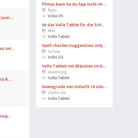
Plinius kann he.du App nicht im Playstore finden
Ryps
Volla OS
 Cover…
Ist das Volla Tablet für die Schule zu gebrauchen?
Niki
Volla Tablet
Spell checker/suggestions only works in some settings
ons onl…
oz1sej
Volla OS
Volla Tablett mit Bläschen im Display?
xuesheng
Volla Tablet
lla B…
Downgrade von VollaOS 16 oder Formatierung von Userdata (aus UT)
vlado-do
Volla Tablet
hroug…