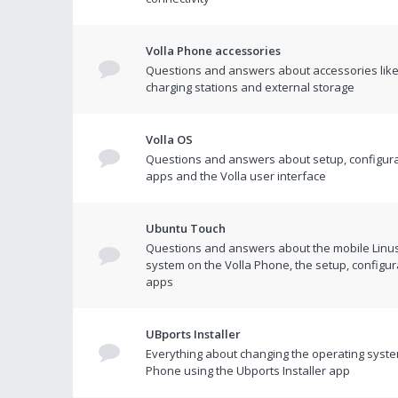
Volla Phone accessories
Questions and answers about accessories like
charging stations and external storage
Volla OS
Questions and answers about setup, configura
apps and the Volla user interface
Ubuntu Touch
Questions and answers about the mobile Linu
system on the Volla Phone, the setup, configur
apps
UBports Installer
Everything about changing the operating syste
Phone using the Ubports Installer app