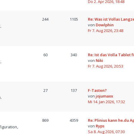
Do 2. Apr 2026, 18:48
244
1105
Re: Was ist Vollas Langz
von
Dowlphin
,
Fr 7. Aug 2026, 23:48
60
340
Re: Ist das Volla Tablet 
von
Niki
,
Fr 7. Aug 2026, 20:53
27
137
F-Tasten?
von
jojumaxx
,
Mi 14. Jan 2026, 17:32
869
4359
Re: Plinius kann he.du A
von
Ryps
iguration,
Sa 8. Aug 2026, 07:30