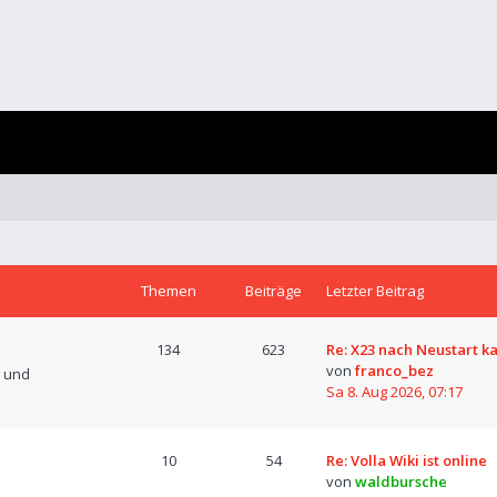
Themen
Beiträge
Letzter Beitrag
134
623
Re: X23 nach Neustart k
von
franco_bez
n und
Sa 8. Aug 2026, 07:17
10
54
Re: Volla Wiki ist online
von
waldbursche