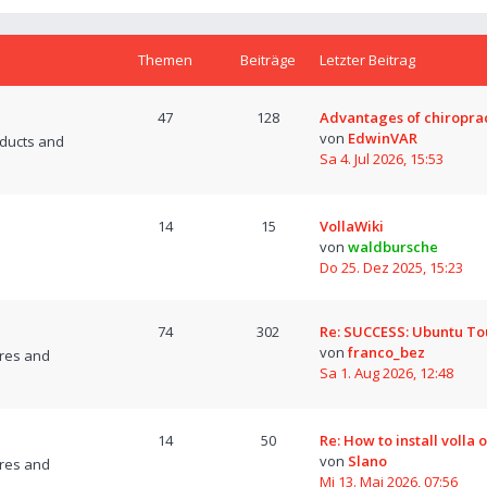
Themen
Beiträge
Letzter Beitrag
47
128
Advantages of chiropra
von
EdwinVAR
oducts and
Sa 4. Jul 2026, 15:53
14
15
VollaWiki
von
waldbursche
Do 25. Dez 2025, 15:23
74
302
Re: SUCCESS: Ubuntu T
von
franco_bez
res and
Sa 1. Aug 2026, 12:48
14
50
Re: How to install volla 
von
Slano
res and
Mi 13. Mai 2026, 07:56