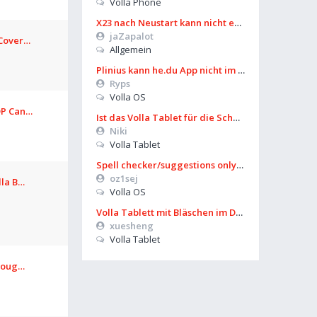
Volla Phone
X23 nach Neustart kann nicht entsperrt werden
jaZapalot
 Cover…
Allgemein
Plinius kann he.du App nicht im Playstore finden
Ryps
Volla OS
DP Can…
Ist das Volla Tablet für die Schule zu gebrauchen?
Niki
Volla Tablet
Spell checker/suggestions only works in some settings
oz1sej
lla B…
Volla OS
Volla Tablett mit Bläschen im Display?
xuesheng
Volla Tablet
hroug…