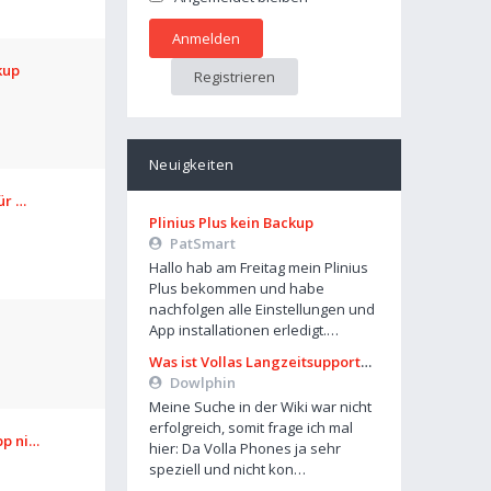
kup
Registrieren
Neuigkeiten
für …
Plinius Plus kein Backup
PatSmart
Hallo hab am Freitag mein Plinius
Plus bekommen und habe
nachfolgen alle Einstellungen und
App installationen erledigt.…
Was ist Vollas Langzeitsupportplan?
Dowlphin
Meine Suche in der Wiki war nicht
erfolgreich, somit frage ich mal
pp ni…
hier: Da Volla Phones ja sehr
speziell und nicht kon…