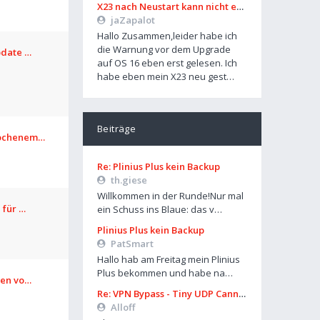
X23 nach Neustart kann nicht entsperrt werden
jaZapalot
Hallo Zusammen,leider habe ich
die Warnung vor dem Upgrade
pdate …
auf OS 16 eben erst gelesen. Ich
habe eben mein X23 neu gest…
Beiträge
rochenem…
Re: Plinius Plus kein Backup
th.giese
Willkommen in der Runde!Nur mal
 für …
ein Schuss ins Blaue: das v…
Plinius Plus kein Backup
PatSmart
Hallo hab am Freitag mein Plinius
Plus bekommen und habe na…
len vo…
Re: VPN Bypass - Tiny UDP Cannon
Alloff