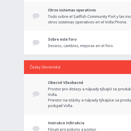
Otros sistemas operativos
Todo sobre el Sailfish Community Port y las ini
otros sistemas operativos en el Volla Phone.
Sobre este foro
Deseos, cambios, mejoras en el foro.
Česky Slovenská
Obecné Všeobecné
Prostor pro dotazy a nápady týkající se produk
Volla.
Priestor na otázky a nápady týkajúce sa produ
podujatí Volla.
Instrukce Inštrukcie
Fórum pro pokyny a pomoc