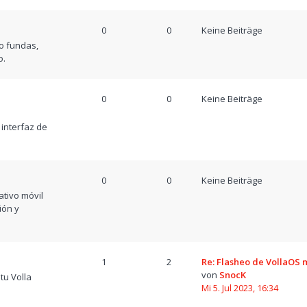
0
0
Keine Beiträge
o fundas,
o.
0
0
Keine Beiträge
a
 interfaz de
0
0
Keine Beiträge
tivo móvil
ión y
1
2
Re: Flasheo de VollaOS
von
SnocK
tu Volla
Mi 5. Jul 2023, 16:34