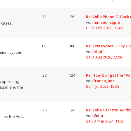
11
26
Re: Volla Phone 22 Back
von
minced_apple
 cases,
Di 25. Feb 2025, 01:48
130
380
Re: VPN Bypass - Tiny U
von
Alloff
tion, system
Sa 8. Aug 2026, 22:08
38
124
Re: How do I get the "Vo
von
franco_bez
s operating
Sa 4. Jul 2026, 15:58
ation and the
10
34
Re: Volla Os installed t
von
Volla
m on the Volla
Sa 30. Mär 2024, 11:35