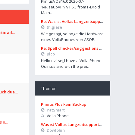
PliniusVOS16.0 2026-07-
14RiseupVPN v1.6.3 from F-Droid
Main…
Re: Was ist Vollas Langzeitsupportplan?
th.giese
ctic ad…
Wie gesagt, solange die Hardware
eines VollaPhones von ASOP…
Re: Spell checker/suggestions only works in some settings
pico
Hello oz1sej,I have a Volla Phone
Quintus and with the prei…
Themen
ouch dua…
Plinius Plus kein Backup
PatSmart
Volla Phone
os o…
Was ist Vollas Langzeitsupportplan?
Dowlphin