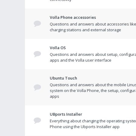
Volla Phone accessories
Questions and answers about accessories like
charging stations and external storage
Volla OS
Questions and answers about setup, configura
apps and the Volla user interface
Ubuntu Touch
Questions and answers about the mobile Linu
system on the Volla Phone, the setup, configur
apps
UBports Installer
Everything about changing the operating syste
Phone using the Ubports Installer app