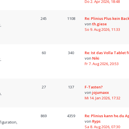
Do 2. Apr 2026, 18:48
245
1108
Re: Plinius Plus kein Bac
von
th.giese
,
So 9. Aug 2026, 11:33
60
340
Re: Ist das Volla Tablet 
von
Niki
,
Fr 7. Aug 2026, 20:53
27
137
F-Tasten?
von
jojumaxx
,
Mi 14. Jan 2026, 17:32
869
4359
Re: Plinius kann he.du A
von
Ryps
iguration,
Sa 8. Aug 2026, 07:30