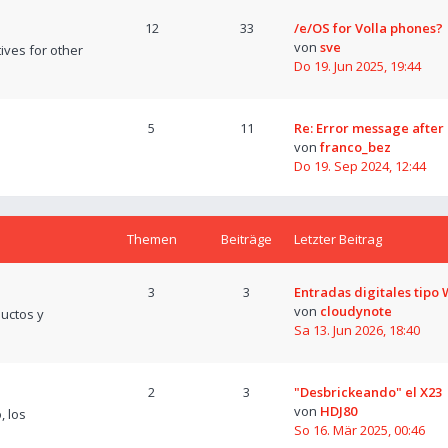
12
33
/e/OS for Volla phones?
von
sve
tives for other
Do 19. Jun 2025, 19:44
5
11
Re: Error message after
von
franco_bez
Do 19. Sep 2024, 12:44
Themen
Beiträge
Letzter Beitrag
3
3
Entradas digitales tipo
von
cloudynote
uctos y
Sa 13. Jun 2026, 18:40
2
3
"Desbrickeando" el X23
von
HDJ80
, los
So 16. Mär 2025, 00:46