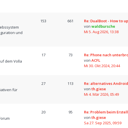
153
661
Re: DualBoot - How to u
von
waldbursche
iebssystem
Mi 5. Aug 2026, 13:38
iguration und
17
73
Re: Phone nach unterb
von
ACFL
uf dem Volla
Mi 30. Okt 2024, 20:44
27
113
Re: alternatives Android
von
th.giese
iativen für
Mi 4. Mär 2026, 05:49
20
95
Re: Problem beim Erstel
von
th.giese
Forum
Sa 27. Sep 2025, 09:59