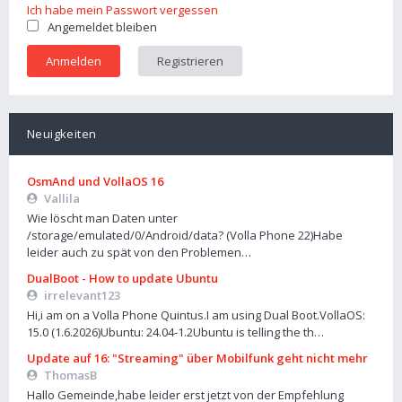
Ich habe mein Passwort vergessen
Angemeldet bleiben
Registrieren
Neuigkeiten
OsmAnd und VollaOS 16
Vallila
Wie löscht man Daten unter
/storage/emulated/0/Android/data? (Volla Phone 22)Habe
leider auch zu spät von den Problemen…
DualBoot - How to update Ubuntu
irrelevant123
Hi,i am on a Volla Phone Quintus.I am using Dual Boot.VollaOS:
15.0 (1.6.2026)Ubuntu: 24.04-1.2Ubuntu is telling the th…
Update auf 16: "Streaming" über Mobilfunk geht nicht mehr
ThomasB
Hallo Gemeinde,habe leider erst jetzt von der Empfehlung