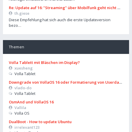
Re: Update auf 16: "Streaming" über Mobilfunk geht nicht mehr
th.giese
Diese Empfehlung hat sich auch die erste Updateversion
bezo…
Themen
Volla Tablett mit Bläschen im Display?
xuesheng
Volla Tablet
Downgrade von VollaOS 16 oder Formatierung von Userdata (aus
vlado-do
Volla Tablet
OsmAnd und VollaOS 16
Vallila
Volla OS
DualBoot - How to update Ubuntu
irrelevant123