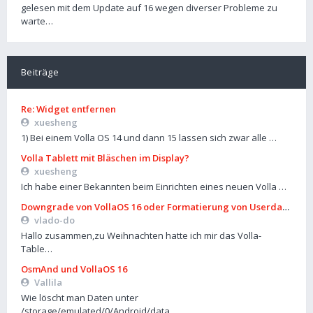
gelesen mit dem Update auf 16 wegen diverser Probleme zu
warte…
Beiträge
Re: Widget entfernen
xuesheng
1) Bei einem Volla OS 14 und dann 15 lassen sich zwar alle …
Volla Tablett mit Bläschen im Display?
xuesheng
Ich habe einer Bekannten beim Einrichten eines neuen Volla …
Downgrade von VollaOS 16 oder Formatierung von Userdata (aus
vlado-do
Hallo zusammen,zu Weihnachten hatte ich mir das Volla-
Table…
OsmAnd und VollaOS 16
Vallila
Wie löscht man Daten unter
/storage/emulated/0/Android/data…