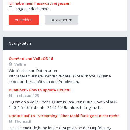
Ich habe mein Passwort vergessen
Angemeldet bleiben
Registrieren
Neuigkeiten
OsmAnd und VollaOS 16
Vallila
Wie löscht man Daten unter
/storage/emulated/0/Android/data? (Volla Phone 22)Habe
leider auch zu spät von den Problemen…
DualBoot - How to update Ubuntu
irrelevant123
Hi,i am on a Volla Phone Quintus.I am using Dual Boot.VollaOS:
15.0 (1.6.2026)Ubuntu: 24.04-1.2Ubuntu is telling the th…
Update auf 16: "Streaming" über Mobilfunk geht nicht mehr
ThomasB
Hallo Gemeinde,habe leider erst jetzt von der Empfehlung