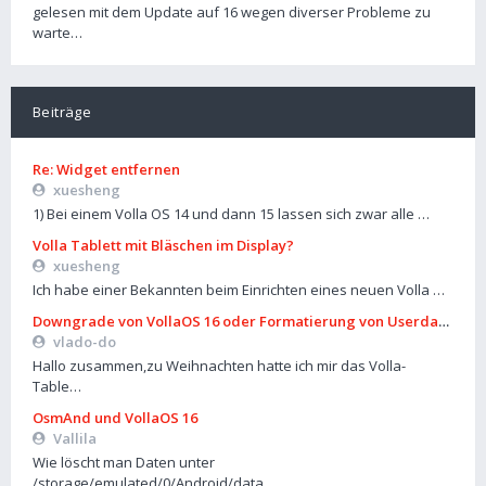
gelesen mit dem Update auf 16 wegen diverser Probleme zu
warte…
Beiträge
Re: Widget entfernen
xuesheng
1) Bei einem Volla OS 14 und dann 15 lassen sich zwar alle …
Volla Tablett mit Bläschen im Display?
xuesheng
Ich habe einer Bekannten beim Einrichten eines neuen Volla …
Downgrade von VollaOS 16 oder Formatierung von Userdata (aus
vlado-do
Hallo zusammen,zu Weihnachten hatte ich mir das Volla-
Table…
OsmAnd und VollaOS 16
Vallila
Wie löscht man Daten unter
/storage/emulated/0/Android/data…