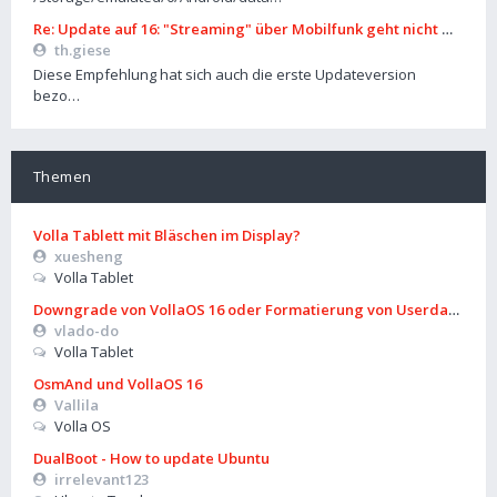
Re: Update auf 16: "Streaming" über Mobilfunk geht nicht mehr
th.giese
Diese Empfehlung hat sich auch die erste Updateversion
bezo…
Themen
Volla Tablett mit Bläschen im Display?
xuesheng
Volla Tablet
Downgrade von VollaOS 16 oder Formatierung von Userdata (aus
vlado-do
Volla Tablet
OsmAnd und VollaOS 16
Vallila
Volla OS
DualBoot - How to update Ubuntu
irrelevant123