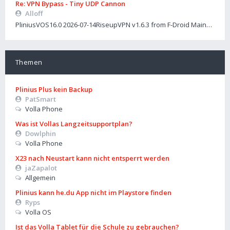
Re: VPN Bypass - Tiny UDP Cannon
Alloff
PliniusVOS16.0 2026-07-14RiseupVPN v1.6.3 from F-Droid Main…
Themen
Plinius Plus kein Backup
PatSmart
Volla Phone
Was ist Vollas Langzeitsupportplan?
Dowlphin
Volla Phone
X23 nach Neustart kann nicht entsperrt werden
jaZapalot
Allgemein
Plinius kann he.du App nicht im Playstore finden
Ryps
Volla OS
Ist das Volla Tablet für die Schule zu gebrauchen?