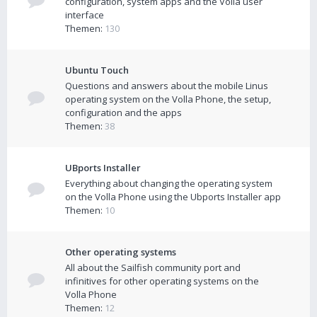
configuration, system apps and the Volla user
interface
Themen:
130
Ubuntu Touch
Questions and answers about the mobile Linus
operating system on the Volla Phone, the setup,
configuration and the apps
Themen:
38
UBports Installer
Everything about changing the operating system
on the Volla Phone using the Ubports Installer app
Themen:
10
Other operating systems
All about the Sailfish community port and
infinitives for other operating systems on the
Volla Phone
Themen:
12