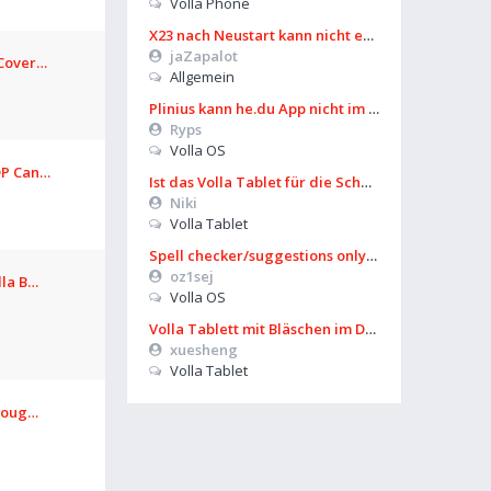
Volla Phone
X23 nach Neustart kann nicht entsperrt werden
jaZapalot
 Cover…
Allgemein
Plinius kann he.du App nicht im Playstore finden
Ryps
Volla OS
DP Can…
Ist das Volla Tablet für die Schule zu gebrauchen?
Niki
Volla Tablet
Spell checker/suggestions only works in some settings
oz1sej
lla B…
Volla OS
Volla Tablett mit Bläschen im Display?
xuesheng
Volla Tablet
hroug…