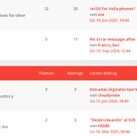
12
33
/e/OS for Volla phones?
von
sve
tives for other
Do 19. Jun 2025, 19:44
5
11
Re: Error message after
von
franco_bez
Do 19. Sep 2024, 12:44
Themen
Beiträge
Letzter Beitrag
3
3
Entradas digitales tipo
von
cloudynote
uctos y
Sa 13. Jun 2026, 18:40
2
3
"Desbrickeando" el X23
von
HDJ80
, los
So 16. Mär 2025, 00:46