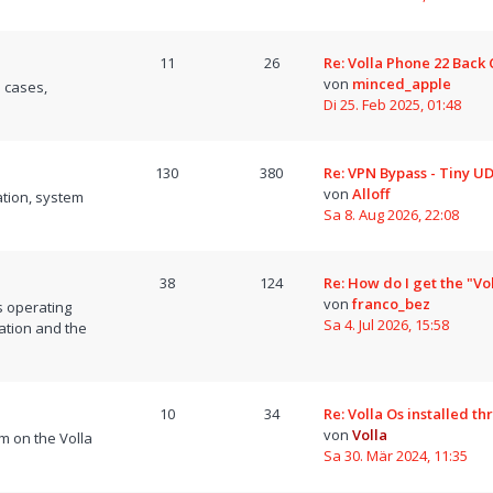
11
26
Re: Volla Phone 22 Back
von
minced_apple
 cases,
Di 25. Feb 2025, 01:48
130
380
Re: VPN Bypass - Tiny U
von
Alloff
tion, system
Sa 8. Aug 2026, 22:08
38
124
Re: How do I get the "Vo
von
franco_bez
s operating
Sa 4. Jul 2026, 15:58
ation and the
10
34
Re: Volla Os installed t
von
Volla
m on the Volla
Sa 30. Mär 2024, 11:35