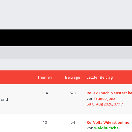
Themen
Beiträge
Letzter Beitrag
134
623
Re: X23 nach Neustart k
von
franco_bez
n und
Sa 8. Aug 2026, 07:17
10
54
Re: Volla Wiki ist online
von
waldbursche