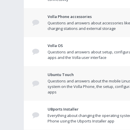
Volla Phone accessories
Questions and answers about accessories like
charging stations and external storage
Volla OS
Questions and answers about setup, configura
apps and the Volla user interface
Ubuntu Touch
Questions and answers about the mobile Linu
system on the Volla Phone, the setup, configur
apps
UBports Installer
Everything about changing the operating syste
Phone using the Ubports Installer app