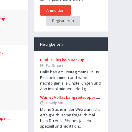
kup
Registrieren
Neuigkeiten
für …
Plinius Plus kein Backup
PatSmart
Hallo hab am Freitag mein Plinius
Plus bekommen und habe
nachfolgen alle Einstellungen und
App installationen erledigt.…
Was ist Vollas Langzeitsupportplan?
Dowlphin
Meine Suche in der Wiki war nicht
erfolgreich, somit frage ich mal
pp ni…
hier: Da Volla Phones ja sehr
speziell und nicht kon…