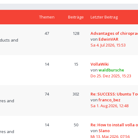
Themen
Beiträge
Letzter Beitrag
47
128
Advantages of chiropra
von
EdwinVAR
oducts and
Sa 4. Jul 2026, 15:53
14
15
VollaWiki
von
waldbursche
Do 25. Dez 2025, 15:23
74
302
Re: SUCCESS: Ubuntu T
von
franco_bez
res and
Sa 1. Aug 2026, 12:48
14
50
Re: How to install volla 
von
Slano
res and
Mi 13. Mai 2026, 07:56