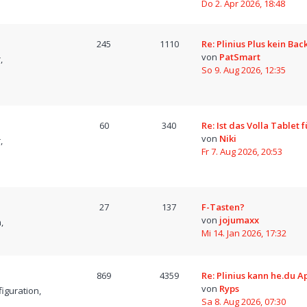
Do 2. Apr 2026, 18:48
245
1110
Re: Plinius Plus kein Bac
von
PatSmart
,
So 9. Aug 2026, 12:35
60
340
Re: Ist das Volla Tablet 
von
Niki
,
Fr 7. Aug 2026, 20:53
27
137
F-Tasten?
von
jojumaxx
,
Mi 14. Jan 2026, 17:32
869
4359
Re: Plinius kann he.du A
von
Ryps
iguration,
Sa 8. Aug 2026, 07:30