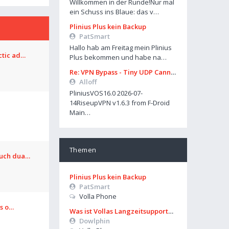
Willkommen in der Runde!Nur mal
ein Schuss ins Blaue: das v…
Plinius Plus kein Backup
PatSmart
Hallo hab am Freitag mein Plinius
ctic ad…
Plus bekommen und habe na…
Re: VPN Bypass - Tiny UDP Cannon
Alloff
PliniusVOS16.0 2026-07-
14RiseupVPN v1.6.3 from F-Droid
Main…
Themen
ouch dua…
Plinius Plus kein Backup
PatSmart
Volla Phone
os o…
Was ist Vollas Langzeitsupportplan?
Dowlphin