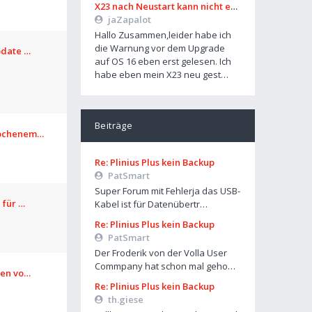
X23 nach Neustart kann nicht entsperrt werden
jaZapalot
Hallo Zusammen,leider habe ich
die Warnung vor dem Upgrade
pdate …
auf OS 16 eben erst gelesen. Ich
habe eben mein X23 neu gest…
Beiträge
rochenem…
Re: Plinius Plus kein Backup
PatSmart
Super Forum mit Fehlerja das USB-
 für …
Kabel ist für Datenübertr…
Re: Plinius Plus kein Backup
PatSmart
Der Froderik von der Volla User
Commpany hat schon mal geho…
len vo…
Re: Plinius Plus kein Backup
th.giese