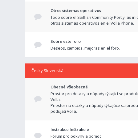
Otros sistemas operativos
Todo sobre el Sailfish Community Port y las ini
otros sistemas operativos en el Volla Phone.
Sobre este foro
Deseos, cambios, mejoras en el foro.
Česky Slovenská
Obecné Všeobecné
Prostor pro dotazy a nápady týkající se produk
Volla.
Priestor na otázky a nápady týkajúce sa produ
podujatí Volla.
Instrukce Inštrukcie
Fórum pro pokyny a pomoc