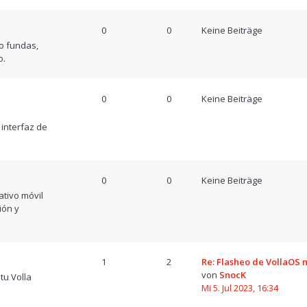
0
0
Keine Beiträge
o fundas,
o.
0
0
Keine Beiträge
a
 interfaz de
0
0
Keine Beiträge
tivo móvil
ión y
1
2
Re: Flasheo de VollaOS
von
SnocK
tu Volla
Mi 5. Jul 2023, 16:34