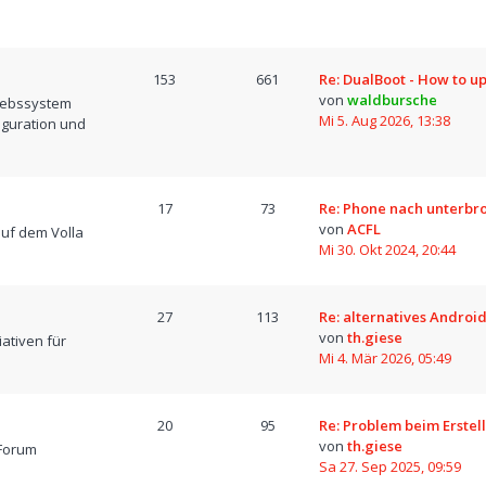
153
661
Re: DualBoot - How to u
von
waldbursche
iebssystem
Mi 5. Aug 2026, 13:38
iguration und
17
73
Re: Phone nach unterb
von
ACFL
uf dem Volla
Mi 30. Okt 2024, 20:44
27
113
Re: alternatives Android
von
th.giese
iativen für
Mi 4. Mär 2026, 05:49
20
95
Re: Problem beim Erstel
von
th.giese
Forum
Sa 27. Sep 2025, 09:59