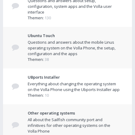
Questions and answers about setup,
configuration, system apps and the Volla user
interface
Themen:
130
Ubuntu Touch
Questions and answers about the mobile Linus
operating system on the Volla Phone, the setup,
configuration and the apps
Themen:
38
UBports Installer
Everything about changing the operating system
on the Volla Phone using the Ubports Installer app
Themen:
10
Other operating systems
All about the Sailfish community port and
infinitives for other operating systems on the
Volla Phone