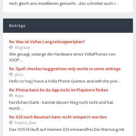
mich gleich ans installieren gemacht....das schreitet auch r…
Beiträge
Re: Was ist Vollas Langzeitsupportplan?
th.giese
Wie gesagt, solange die Hardware eines VollaPhones von
ASOP…
Re: Spell checker/suggestions only works in some settings
pico
Hello oz1sej,I have a Volla Phone Quintus and with the prei…
Re: Plinius kann he.du App nicht im Playstore finden
Ryps
herzlichen Dank - kannte diesen Weg noch nicht und hat
wund…
Re: X23 nach Neustart kann nicht entsperrt werden
franco_bez
Das VOS16 läuft auf meinem X23 einwandfrei.Die Warnung mit
…