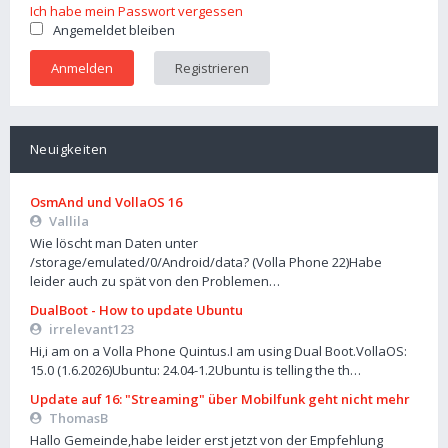
Ich habe mein Passwort vergessen
Angemeldet bleiben
Registrieren
Neuigkeiten
OsmAnd und VollaOS 16
Vallila
Wie löscht man Daten unter
/storage/emulated/0/Android/data? (Volla Phone 22)Habe
leider auch zu spät von den Problemen…
DualBoot - How to update Ubuntu
irrelevant123
Hi,i am on a Volla Phone Quintus.I am using Dual Boot.VollaOS:
15.0 (1.6.2026)Ubuntu: 24.04-1.2Ubuntu is telling the th…
Update auf 16: "Streaming" über Mobilfunk geht nicht mehr
ThomasB
Hallo Gemeinde,habe leider erst jetzt von der Empfehlung