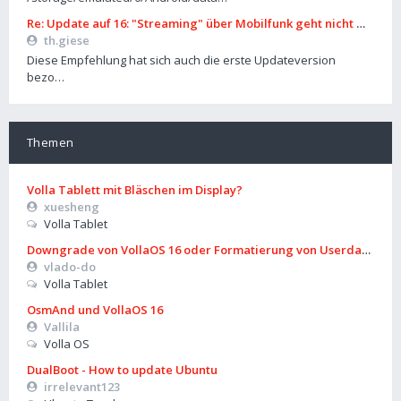
Re: Update auf 16: "Streaming" über Mobilfunk geht nicht mehr
th.giese
Diese Empfehlung hat sich auch die erste Updateversion
bezo…
Themen
Volla Tablett mit Bläschen im Display?
xuesheng
Volla Tablet
Downgrade von VollaOS 16 oder Formatierung von Userdata (aus
vlado-do
Volla Tablet
OsmAnd und VollaOS 16
Vallila
Volla OS
DualBoot - How to update Ubuntu
irrelevant123