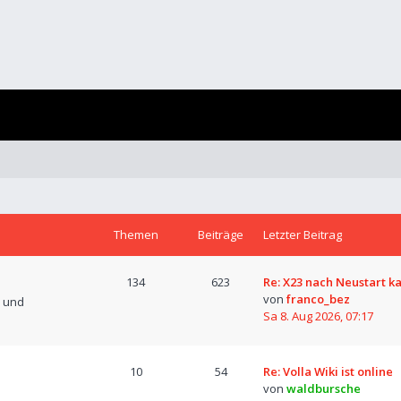
Themen
Beiträge
Letzter Beitrag
134
623
Re: X23 nach Neustart k
von
franco_bez
n und
Sa 8. Aug 2026, 07:17
10
54
Re: Volla Wiki ist online
von
waldbursche