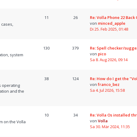
11
26
Re: Volla Phone 22 Back
von
minced_apple
 cases,
Di 25. Feb 2025, 01:48
130
379
Re: Spell checker/sugge
von
pico
tion, system
Sa 8. Aug 2026, 09:14
38
124
Re: How do I get the "Vo
von
franco_bez
s operating
Sa 4. Jul 2026, 15:58
ation and the
10
34
Re: Volla Os installed t
von
Volla
m on the Volla
Sa 30. Mär 2024, 11:35