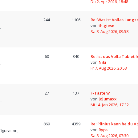
Do 2. Apr 2026, 18:48
244
1106
Re: Was ist Vollas Langz
von
th.giese
,
Sa 8. Aug 2026, 09:58
60
340
Re: Ist das Volla Tablet 
von
Niki
,
Fr 7. Aug 2026, 20:53
27
137
F-Tasten?
von
jojumaxx
,
Mi 14. Jan 2026, 17:32
869
4359
Re: Plinius kann he.du A
von
Ryps
iguration,
Sa 8. Aug 2026, 07:30