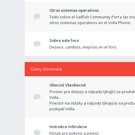
Otros sistemas operativos
Todo sobre el Sailfish Community Port y las ini
otros sistemas operativos en el Volla Phone.
Sobre este foro
Deseos, cambios, mejoras en el foro.
Česky Slovenská
Obecné Všeobecné
Prostor pro dotazy a nápady týkající se produk
Volla.
Priestor na otázky a nápady týkajúce sa produ
podujatí Volla.
Instrukce Inštrukcie
Fórum pro pokyny a pomoc