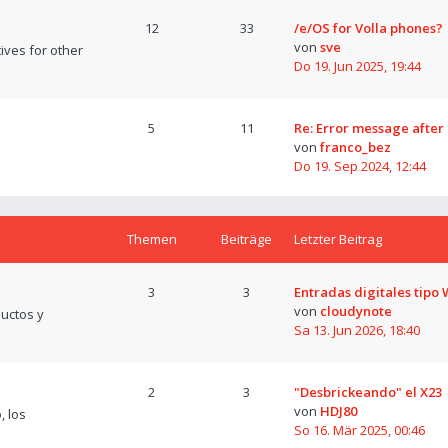
12
33
/e/OS for Volla phones?
von
sve
tives for other
Do 19. Jun 2025, 19:44
5
11
Re: Error message after
von
franco_bez
Do 19. Sep 2024, 12:44
Themen
Beiträge
Letzter Beitrag
3
3
Entradas digitales tipo
von
cloudynote
uctos y
Sa 13. Jun 2026, 18:40
2
3
"Desbrickeando" el X23
von
HDJ80
, los
So 16. Mär 2025, 00:46