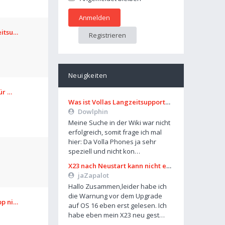
eitsu…
Registrieren
Neuigkeiten
für …
Was ist Vollas Langzeitsupportplan?
Dowlphin
Meine Suche in der Wiki war nicht
erfolgreich, somit frage ich mal
hier: Da Volla Phones ja sehr
speziell und nicht kon…
X23 nach Neustart kann nicht entsperrt werden
jaZapalot
Hallo Zusammen,leider habe ich
die Warnung vor dem Upgrade
pp ni…
auf OS 16 eben erst gelesen. Ich
habe eben mein X23 neu gest…