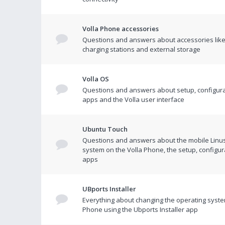
Volla Phone accessories
Questions and answers about accessories like
charging stations and external storage
Volla OS
Questions and answers about setup, configura
apps and the Volla user interface
Ubuntu Touch
Questions and answers about the mobile Linu
system on the Volla Phone, the setup, configur
apps
UBports Installer
Everything about changing the operating syste
Phone using the Ubports Installer app