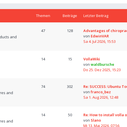
Themen
Beiträge
Letzter Beitrag
47
128
Advantages of chiropra
von
EdwinVAR
oducts and
Sa 4. Jul 2026, 15:53
14
15
VollaWiki
von
waldbursche
Do 25. Dez 2025, 15:23
74
302
Re: SUCCESS: Ubuntu T
von
franco_bez
res and
Sa 1. Aug 2026, 12:48
14
50
Re: How to install volla 
von
Slano
res and
Mi 13. Mai 2026, 07:56