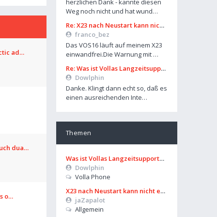
herzlichen Dank - kannte diesen
Weg noch nicht und hat wund…
Re: X23 nach Neustart kann nicht entsperrt werden
franco_bez
Das VOS16 läuft auf meinem X23
ctic ad…
einwandfrei.Die Warnung mit …
Re: Was ist Vollas Langzeitsupportplan?
Dowlphin
Danke. Klingt dann echt so, daß es
einen ausreichenden Inte…
Themen
ouch dua…
Was ist Vollas Langzeitsupportplan?
Dowlphin
Volla Phone
X23 nach Neustart kann nicht entsperrt werden
os o…
jaZapalot
Allgemein