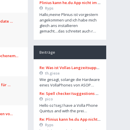
Plinius kann he.du App nicht im Playstore finden
Ryps
Hallo,meine Plinius ist vorgestern
angekommen und ich habe mich
pdate …
gleich ans installieren
gemacht....das schreitet auch r…
Beiträge
rochenem…
Re: Was ist Vollas Langzeitsupportplan?
th.giese
Wie gesagt, solange die Hardware
 für …
eines VollaPhones von ASOP…
Re: Spell checker/suggestions only works in some settings
pico
Hello oz1sej,I have a Volla Phone
Quintus and with the prei…
len vo…
Re: Plinius kann he.du App nicht im Playstore finden
Ryps