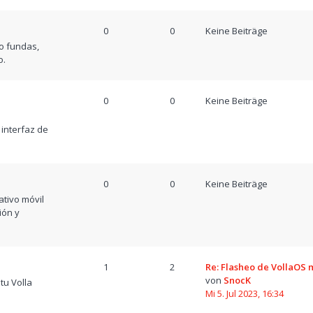
0
0
Keine Beiträge
o fundas,
o.
0
0
Keine Beiträge
a
 interfaz de
0
0
Keine Beiträge
tivo móvil
ión y
1
2
Re: Flasheo de VollaOS
von
SnocK
tu Volla
Mi 5. Jul 2023, 16:34