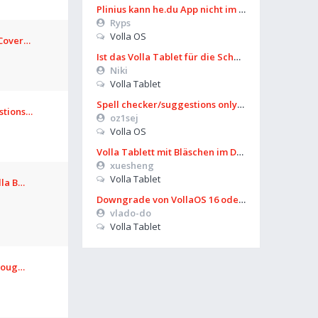
Plinius kann he.du App nicht im Playstore finden
Ryps
Volla OS
 Cover…
Ist das Volla Tablet für die Schule zu gebrauchen?
Niki
Volla Tablet
Spell checker/suggestions only works in some settings
stions…
oz1sej
Volla OS
Volla Tablett mit Bläschen im Display?
xuesheng
Volla Tablet
lla B…
Downgrade von VollaOS 16 oder Formatierung von Userdata (aus UT)
vlado-do
Volla Tablet
hroug…