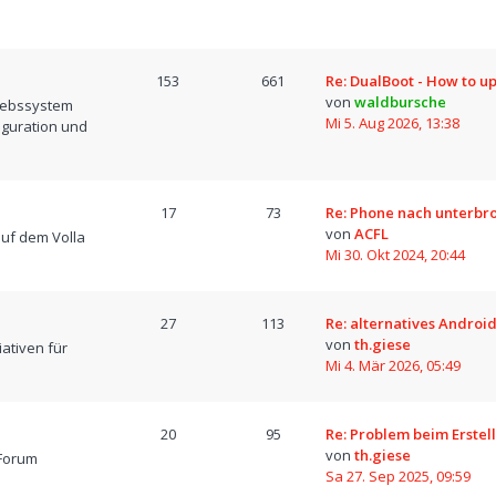
153
661
Re: DualBoot - How to u
von
waldbursche
iebssystem
Mi 5. Aug 2026, 13:38
iguration und
17
73
Re: Phone nach unterb
von
ACFL
uf dem Volla
Mi 30. Okt 2024, 20:44
27
113
Re: alternatives Android
von
th.giese
iativen für
Mi 4. Mär 2026, 05:49
20
95
Re: Problem beim Erstel
von
th.giese
Forum
Sa 27. Sep 2025, 09:59