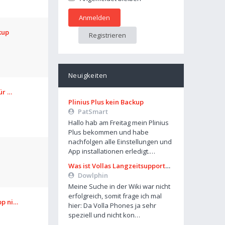
kup
Registrieren
Neuigkeiten
für …
Plinius Plus kein Backup
PatSmart
Hallo hab am Freitag mein Plinius
Plus bekommen und habe
nachfolgen alle Einstellungen und
App installationen erledigt.…
Was ist Vollas Langzeitsupportplan?
Dowlphin
Meine Suche in der Wiki war nicht
erfolgreich, somit frage ich mal
pp ni…
hier: Da Volla Phones ja sehr
speziell und nicht kon…