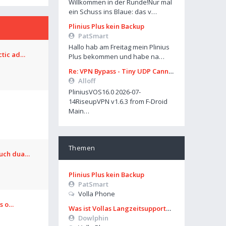
Willkommen in der Runde!Nur mal
ein Schuss ins Blaue: das v…
Plinius Plus kein Backup
PatSmart
Hallo hab am Freitag mein Plinius
ctic ad…
Plus bekommen und habe na…
Re: VPN Bypass - Tiny UDP Cannon
Alloff
PliniusVOS16.0 2026-07-
14RiseupVPN v1.6.3 from F-Droid
Main…
Themen
ouch dua…
Plinius Plus kein Backup
PatSmart
Volla Phone
os o…
Was ist Vollas Langzeitsupportplan?
Dowlphin