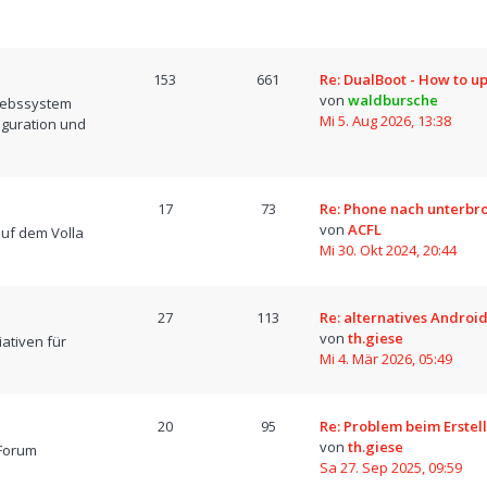
153
661
Re: DualBoot - How to u
von
waldbursche
iebssystem
Mi 5. Aug 2026, 13:38
iguration und
17
73
Re: Phone nach unterb
von
ACFL
uf dem Volla
Mi 30. Okt 2024, 20:44
27
113
Re: alternatives Android
von
th.giese
iativen für
Mi 4. Mär 2026, 05:49
20
95
Re: Problem beim Erstel
von
th.giese
Forum
Sa 27. Sep 2025, 09:59