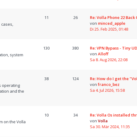
11
26
Re: Volla Phone 22 Back
von
minced_apple
 cases,
Di 25. Feb 2025, 01:48
130
380
Re: VPN Bypass - Tiny U
von
Alloff
tion, system
Sa 8. Aug 2026, 22:08
38
124
Re: How do I get the "Vo
von
franco_bez
s operating
Sa 4. Jul 2026, 15:58
ation and the
10
34
Re: Volla Os installed t
von
Volla
m on the Volla
Sa 30. Mär 2024, 11:35