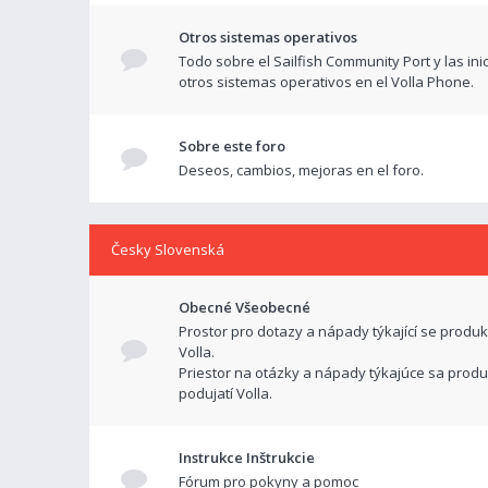
Otros sistemas operativos
Todo sobre el Sailfish Community Port y las ini
otros sistemas operativos en el Volla Phone.
Sobre este foro
Deseos, cambios, mejoras en el foro.
Česky Slovenská
Obecné Všeobecné
Prostor pro dotazy a nápady týkající se produk
Volla.
Priestor na otázky a nápady týkajúce sa produ
podujatí Volla.
Instrukce Inštrukcie
Fórum pro pokyny a pomoc