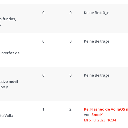
0
0
Keine Beiträge
o fundas,
o.
0
0
Keine Beiträge
a
 interfaz de
0
0
Keine Beiträge
tivo móvil
ión y
1
2
Re: Flasheo de VollaOS
von
SnocK
tu Volla
Mi 5. Jul 2023, 16:34