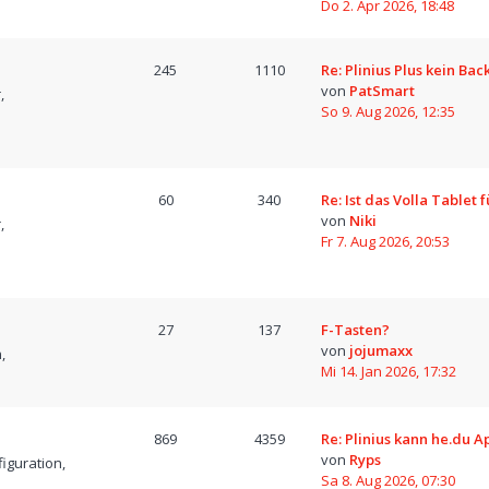
Do 2. Apr 2026, 18:48
245
1110
Re: Plinius Plus kein Bac
von
PatSmart
,
So 9. Aug 2026, 12:35
60
340
Re: Ist das Volla Tablet 
von
Niki
,
Fr 7. Aug 2026, 20:53
27
137
F-Tasten?
von
jojumaxx
,
Mi 14. Jan 2026, 17:32
869
4359
Re: Plinius kann he.du A
von
Ryps
iguration,
Sa 8. Aug 2026, 07:30