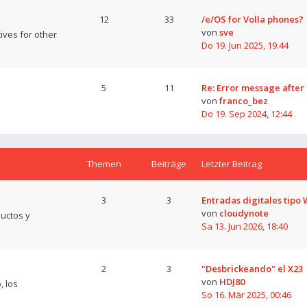
12
33
/e/OS for Volla phones?
von
sve
tives for other
Do 19. Jun 2025, 19:44
5
11
Re: Error message after
von
franco_bez
Do 19. Sep 2024, 12:44
Themen
Beiträge
Letzter Beitrag
3
3
Entradas digitales tipo
von
cloudynote
uctos y
Sa 13. Jun 2026, 18:40
2
3
"Desbrickeando" el X23
von
HDJ80
, los
So 16. Mär 2025, 00:46