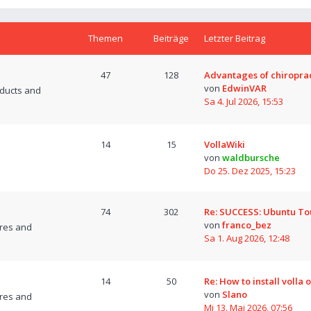
Themen
Beiträge
Letzter Beitrag
47
128
Advantages of chiropra
von
EdwinVAR
oducts and
Sa 4. Jul 2026, 15:53
14
15
VollaWiki
von
waldbursche
Do 25. Dez 2025, 15:23
74
302
Re: SUCCESS: Ubuntu T
von
franco_bez
res and
Sa 1. Aug 2026, 12:48
14
50
Re: How to install volla 
von
Slano
res and
Mi 13. Mai 2026, 07:56