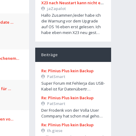
X23 nach Neustart kann nicht entsperrt werden
jaZapalot
Hallo Zusammen,leider habe ich
die Warnung vor dem Upgrade
pdate …
auf OS 16 eben erst gelesen. Ich
habe eben mein X23 neu gest…
Beiträge
rochenem…
Re: Plinius Plus kein Backup
PatSmart
Super Forum mit Fehlerja das USB-
 für …
Kabel ist für Datenübertr…
Re: Plinius Plus kein Backup
PatSmart
Der Froderik von der Volla User
Commpany hat schon mal geho…
len vo…
Re: Plinius Plus kein Backup
th.giese