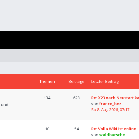
Themen
Beiträge
Letzter Beitrag
134
623
Re: X23 nach Neustart k
von
franco_bez
n und
Sa 8. Aug 2026, 07:17
10
54
Re: Volla Wiki ist online
von
waldbursche