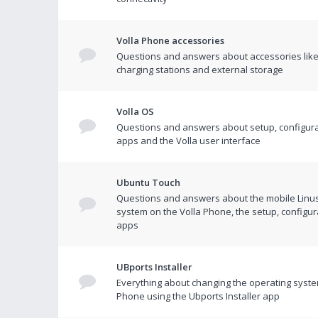
Volla Phone accessories
Questions and answers about accessories like
charging stations and external storage
Volla OS
Questions and answers about setup, configura
apps and the Volla user interface
Ubuntu Touch
Questions and answers about the mobile Linu
system on the Volla Phone, the setup, configur
apps
UBports Installer
Everything about changing the operating syste
Phone using the Ubports Installer app