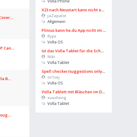
Volla Phone
X23 nach Neustart kann nicht entsperrt werden
jaZapalot
 Cover…
Allgemein
Plinius kann he.du App nicht im Playstore finden
Ryps
Volla OS
DP Can…
Ist das Volla Tablet für die Schule zu gebrauchen?
Niki
Volla Tablet
Spell checker/suggestions only works in some settings
oz1sej
lla B…
Volla OS
Volla Tablett mit Bläschen im Display?
xuesheng
Volla Tablet
hroug…