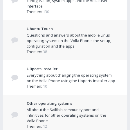
configuration, system apps and the Volla user
interface
Themen:
130
Ubuntu Touch
Questions and answers about the mobile Linus
operating system on the Volla Phone, the setup,
configuration and the apps
Themen:
38
UBports Installer
Everything about changing the operating system
on the Volla Phone using the Ubports Installer app
Themen:
10
Other operating systems
All about the Sailfish community port and
infinitives for other operating systems on the
Volla Phone
Themen:
12