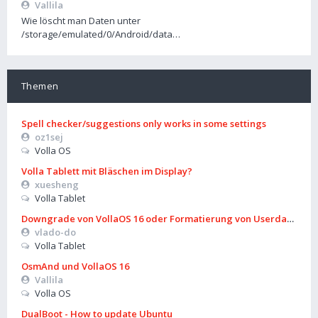
Vallila
Wie löscht man Daten unter
/storage/emulated/0/Android/data…
Themen
Spell checker/suggestions only works in some settings
oz1sej
Volla OS
Volla Tablett mit Bläschen im Display?
xuesheng
Volla Tablet
Downgrade von VollaOS 16 oder Formatierung von Userdata (aus
vlado-do
Volla Tablet
OsmAnd und VollaOS 16
Vallila
Volla OS
DualBoot - How to update Ubuntu