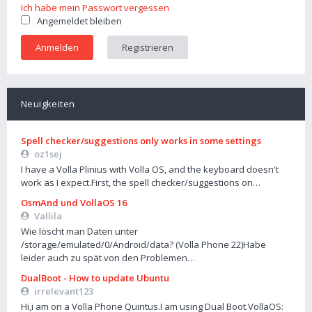
Ich habe mein Passwort vergessen
Angemeldet bleiben
Registrieren
Neuigkeiten
Spell checker/suggestions only works in some settings
oz1sej
I have a Volla Plinius with Volla OS, and the keyboard doesn't
work as I expect.First, the spell checker/suggestions on…
OsmAnd und VollaOS 16
Vallila
Wie löscht man Daten unter
/storage/emulated/0/Android/data? (Volla Phone 22)Habe
leider auch zu spät von den Problemen…
DualBoot - How to update Ubuntu
irrelevant123
Hi,i am on a Volla Phone Quintus.I am using Dual Boot.VollaOS: