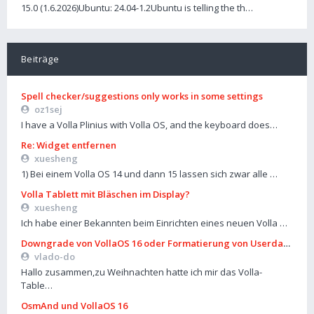
15.0 (1.6.2026)Ubuntu: 24.04-1.2Ubuntu is telling the th…
Beiträge
Spell checker/suggestions only works in some settings
oz1sej
I have a Volla Plinius with Volla OS, and the keyboard does…
Re: Widget entfernen
xuesheng
1) Bei einem Volla OS 14 und dann 15 lassen sich zwar alle …
Volla Tablett mit Bläschen im Display?
xuesheng
Ich habe einer Bekannten beim Einrichten eines neuen Volla …
Downgrade von VollaOS 16 oder Formatierung von Userdata (aus
vlado-do
Hallo zusammen,zu Weihnachten hatte ich mir das Volla-
Table…
OsmAnd und VollaOS 16