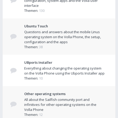
configuration, system apps and the Volla user
interface
Themen:
130
Ubuntu Touch
Questions and answers about the mobile Linus
operating system on the Volla Phone, the setup,
configuration and the apps
Themen:
38
UBports Installer
Everything about changing the operating system
on the Volla Phone using the Ubports Installer app
Themen:
10
Other operating systems
All about the Sailfish community port and
infinitives for other operating systems on the
Volla Phone
Themen:
12