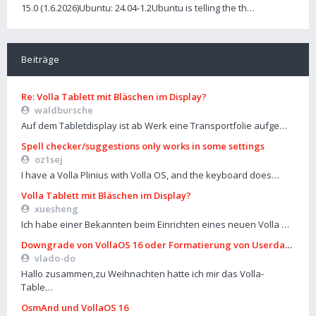
15.0 (1.6.2026)Ubuntu: 24.04-1.2Ubuntu is telling the th…
Beiträge
Re: Volla Tablett mit Bläschen im Display?
waldbursche
Auf dem Tabletdisplay ist ab Werk eine Transportfolie aufge…
Spell checker/suggestions only works in some settings
oz1sej
I have a Volla Plinius with Volla OS, and the keyboard does…
Volla Tablett mit Bläschen im Display?
xuesheng
Ich habe einer Bekannten beim Einrichten eines neuen Volla …
Downgrade von VollaOS 16 oder Formatierung von Userdata (aus
vlado-do
Hallo zusammen,zu Weihnachten hatte ich mir das Volla-
Table…
OsmAnd und VollaOS 16