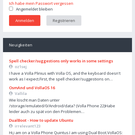
Ich habe mein Passwort vergessen
Angemeldet bleiben
Registrieren
Neuigkeiten
Spell checker/suggestions only works in some settings
oz1sej
I have a Volla Plinius with Volla OS, and the keyboard doesn't
work as I expect.First, the spell checker/suggestions on…
OsmAnd und VollaOS 16
Vallila
Wie löscht man Daten unter
/storage/emulated/0/Android/data? (Volla Phone 22)Habe
leider auch zu spät von den Problemen…
DualBoot - How to update Ubuntu
irrelevant123
Hi,i am on a Volla Phone Quintus.I am using Dual Boot.VollaOS: