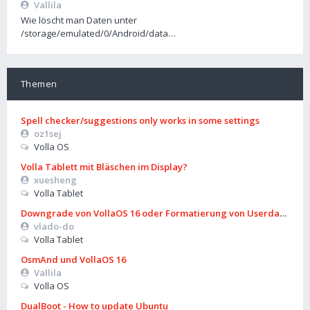
Vallila
Wie löscht man Daten unter
/storage/emulated/0/Android/data…
Themen
Spell checker/suggestions only works in some settings
oz1sej
Volla OS
Volla Tablett mit Bläschen im Display?
xuesheng
Volla Tablet
Downgrade von VollaOS 16 oder Formatierung von Userdata (aus
vlado-do
Volla Tablet
OsmAnd und VollaOS 16
Vallila
Volla OS
DualBoot - How to update Ubuntu