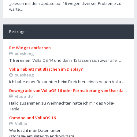
gelesen mit dem Update auf 16 wegen diverser Probleme zu
warte…
Beiträge
Re: Widget entfernen
xuesheng
1) Bei einem Volla OS 14 und dann 15 lassen sich zwar alle …
Volla Tablett mit Bläschen im Display?
xuesheng
Ich habe einer Bekannten beim Einrichten eines neuen Volla …
Downgrade von VollaOS 16 oder Formatierung von Userdata (aus
vlado-do
Hallo zusammen,zu Weihnachten hatte ich mir das Volla-
Table…
OsmAnd und VollaOS 16
Vallila
Wie löscht man Daten unter
/storage/emulated/0/Android/data…