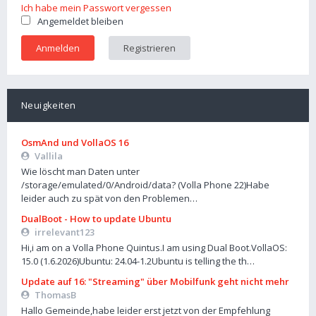
Ich habe mein Passwort vergessen
Angemeldet bleiben
Registrieren
Neuigkeiten
OsmAnd und VollaOS 16
Vallila
Wie löscht man Daten unter
/storage/emulated/0/Android/data? (Volla Phone 22)Habe
leider auch zu spät von den Problemen…
DualBoot - How to update Ubuntu
irrelevant123
Hi,i am on a Volla Phone Quintus.I am using Dual Boot.VollaOS:
15.0 (1.6.2026)Ubuntu: 24.04-1.2Ubuntu is telling the th…
Update auf 16: "Streaming" über Mobilfunk geht nicht mehr
ThomasB
Hallo Gemeinde,habe leider erst jetzt von der Empfehlung