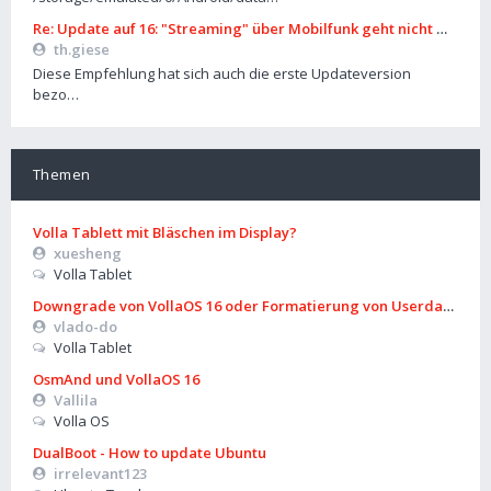
Re: Update auf 16: "Streaming" über Mobilfunk geht nicht mehr
th.giese
Diese Empfehlung hat sich auch die erste Updateversion
bezo…
Themen
Volla Tablett mit Bläschen im Display?
xuesheng
Volla Tablet
Downgrade von VollaOS 16 oder Formatierung von Userdata (aus
vlado-do
Volla Tablet
OsmAnd und VollaOS 16
Vallila
Volla OS
DualBoot - How to update Ubuntu
irrelevant123