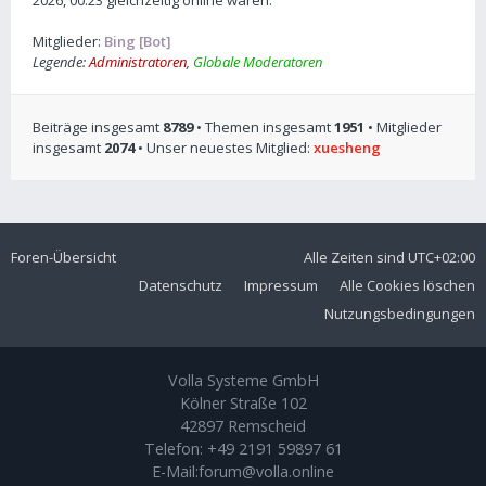
2026, 00:23 gleichzeitig online waren.
Mitglieder:
Bing [Bot]
Legende:
Administratoren
,
Globale Moderatoren
Beiträge insgesamt
8789
• Themen insgesamt
1951
• Mitglieder
insgesamt
2074
• Unser neuestes Mitglied:
xuesheng
Foren-Übersicht
Alle Zeiten sind
UTC+02:00
Datenschutz
Impressum
Alle Cookies löschen
Nutzungsbedingungen
Volla Systeme GmbH
Kölner Straße 102
42897 Remscheid
Telefon:
+49 2191 59897 61
E-Mail:
forum@volla.online