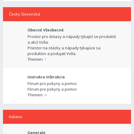
Česky Slovenská
Obecné Všeobecné
Prostor pro dotazy a nápady týkající se produktů
a akcí Volla.
Priestor na otázky a nápady týkajúce sa
produktov a podujatí Volla.
Themen:
1
Instrukce Inštrukcie
Fórum pro pokyny a pomoc
Fórum pre pokyny a pomoc
Themen:
4
Italiano
Generale