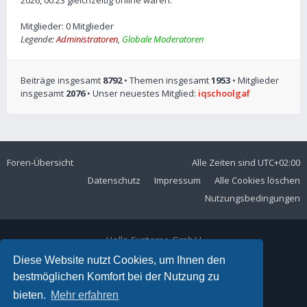
2026, 00:23 gleichzeitig online waren.
Mitglieder: 0 Mitglieder
Legende:
Administratoren
,
Globale Moderatoren
Beiträge insgesamt
8792
• Themen insgesamt
1953
• Mitglieder
insgesamt
2076
• Unser neuestes Mitglied:
iqschoolgaf
Foren-Übersicht
Alle Zeiten sind
UTC+02:00
Datenschutz
Impressum
Alle Cookies löschen
Nutzungsbedingungen
Volla Systeme GmbH
Kölner Straße 102
Diese Website nutzt Cookies, um Ihnen den
42897 Remscheid
bestmöglichen Komfort bei der Nutzung zu
Telefon:
+49 2191 59897 61
bieten.
Mehr erfahren
E-Mail:
forum@volla.online