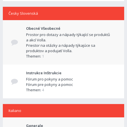
Česky Slovenská
Obecné Všeobecné
Prostor pro dotazy a nápady týkající se produktů
a akcí Volla.
Priestor na otázky a nápady týkajúce sa
produktov a podujatí Volla.
Themen:
1
Instrukce Inštrukcie
Fórum pro pokyny a pomoc
Fórum pre pokyny a pomoc
Themen:
4
Italiano
Generale