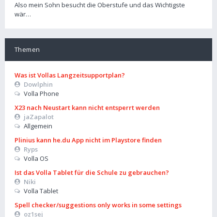
Also mein Sohn besucht die Oberstufe und das Wichtigste
wär…
Themen
Was ist Vollas Langzeitsupportplan?
Dowlphin
Volla Phone
X23 nach Neustart kann nicht entsperrt werden
jaZapalot
Allgemein
Plinius kann he.du App nicht im Playstore finden
Ryps
Volla OS
Ist das Volla Tablet für die Schule zu gebrauchen?
Niki
Volla Tablet
Spell checker/suggestions only works in some settings
oz1sej