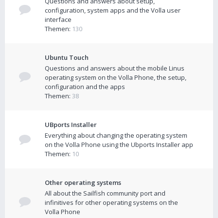
Questions and answers about setup,
configuration, system apps and the Volla user
interface
Themen:
130
Ubuntu Touch
Questions and answers about the mobile Linus
operating system on the Volla Phone, the setup,
configuration and the apps
Themen:
38
UBports Installer
Everything about changing the operating system
on the Volla Phone using the Ubports Installer app
Themen:
10
Other operating systems
All about the Sailfish community port and
infinitives for other operating systems on the
Volla Phone