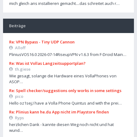
mich gleich ans installieren gemacht....das schreitet auch r…
Beiträge
Re: VPN Bypass - Tiny UDP Cannon
Alloff
PliniusVOS16.0 2026-07-14RiseupVPN v1.6.3 from F-Droid Main…
Re: Was ist Vollas Langzeitsupportplan?
th.giese
Wie gesagt, solange die Hardware eines VollaPhones von
ASOP…
Re: Spell checker/suggestions only works in some settings
pico
Hello oz1sej,I have a Volla Phone Quintus and with the prei…
Re: Plinius kann he.du App nicht im Playstore finden
Ryps
herzlichen Dank - kannte diesen Weg noch nicht und hat
wund…