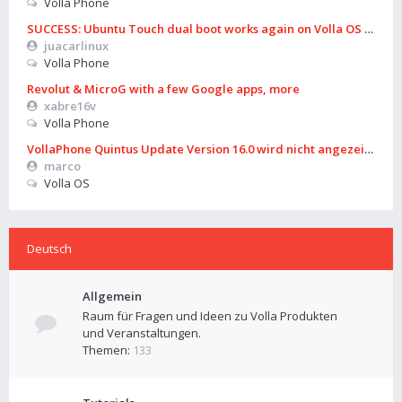
Volla Phone
SUCCESS: Ubuntu Touch dual boot works again on Volla OS 16 (B
juacarlinux
Volla Phone
Revolut & MicroG with a few Google apps, more
xabre16v
Volla Phone
VollaPhone Quintus Update Version 16.0 wird nicht angezeigt
marco
Volla OS
Deutsch
Allgemein
Raum für Fragen und Ideen zu Volla Produkten
und Veranstaltungen.
Themen:
133