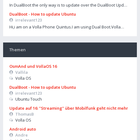
In DualBoot the only way is to update over the DualBoot Upd…
DualBoot - How to update Ubuntu
irrelevant123
Hi,i am on a Volla Phone Quintus.I am using Dual Boot.Volla…
Themen
OsmAnd und VollaOS 16
Vallila
Volla OS
DualBoot - How to update Ubuntu
irrelevant123
Ubuntu Touch
Update auf 16: "Streaming" über Mobilfunk geht nicht mehr
ThomasB
Volla OS
Android auto
Andre