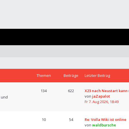
Themen
Beiträge
Letzter Beitrag
134
622
X23 nach Neustart kann 
von
jaZapalot
n und
Fr 7. Aug 2026, 18:49
10
54
Re: Volla Wiki ist online
von
waldbursche