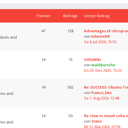
Themen
Beiträge
Letzter Beitrag
47
128
Advantages of chiropra
von
EdwinVAR
oducts and
Sa 4. Jul 2026, 15:53
14
15
VollaWiki
von
waldbursche
Do 25. Dez 2025, 15:23
74
302
Re: SUCCESS: Ubuntu T
von
franco_bez
res and
Sa 1. Aug 2026, 12:48
14
50
Re: How to install volla 
von
Slano
res and
Mi 13. Mai 2026, 07:56