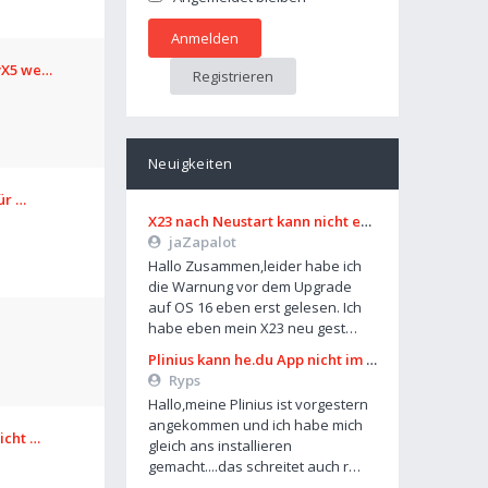
avX5 we…
Registrieren
Neuigkeiten
für …
X23 nach Neustart kann nicht entsperrt werden
jaZapalot
Hallo Zusammen,leider habe ich
die Warnung vor dem Upgrade
auf OS 16 eben erst gelesen. Ich
habe eben mein X23 neu gest…
Plinius kann he.du App nicht im Playstore finden
Ryps
Hallo,meine Plinius ist vorgestern
angekommen und ich habe mich
icht …
gleich ans installieren
gemacht....das schreitet auch r…