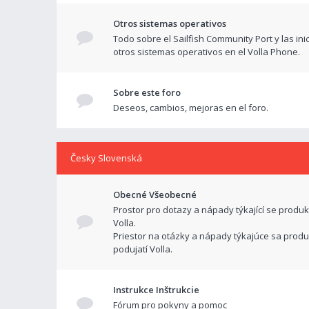
Otros sistemas operativos
Todo sobre el Sailfish Community Port y las ini
otros sistemas operativos en el Volla Phone.
Sobre este foro
Deseos, cambios, mejoras en el foro.
Česky Slovenská
Obecné Všeobecné
Prostor pro dotazy a nápady týkající se produk
Volla.
Priestor na otázky a nápady týkajúce sa produ
podujatí Volla.
Instrukce Inštrukcie
Fórum pro pokyny a pomoc