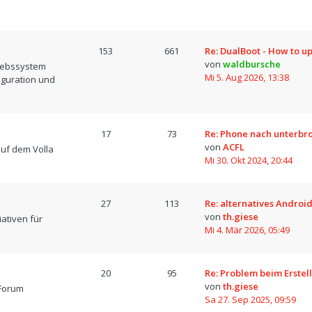
153
661
Re: DualBoot - How to u
von
waldbursche
iebssystem
Mi 5. Aug 2026, 13:38
iguration und
17
73
Re: Phone nach unterb
von
ACFL
uf dem Volla
Mi 30. Okt 2024, 20:44
27
113
Re: alternatives Android
von
th.giese
iativen für
Mi 4. Mär 2026, 05:49
20
95
Re: Problem beim Erstel
von
th.giese
Forum
Sa 27. Sep 2025, 09:59