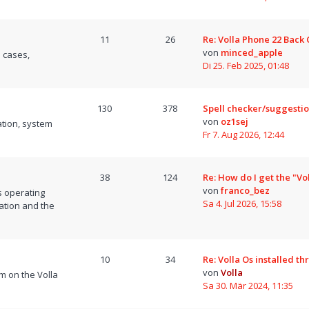
11
26
Re: Volla Phone 22 Back
von
minced_apple
 cases,
Di 25. Feb 2025, 01:48
130
378
Spell checker/suggesti
von
oz1sej
tion, system
Fr 7. Aug 2026, 12:44
38
124
Re: How do I get the "Vo
von
franco_bez
s operating
Sa 4. Jul 2026, 15:58
ation and the
10
34
Re: Volla Os installed t
von
Volla
m on the Volla
Sa 30. Mär 2024, 11:35