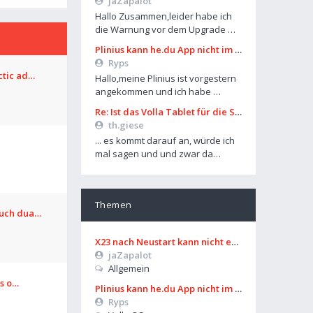
jaZapalot
Hallo Zusammen,leider habe ich
die Warnung vor dem Upgrade …
Plinius kann he.du App nicht im Playstore finden
Ryps
ctic ad…
Hallo,meine Plinius ist vorgestern
angekommen und ich habe …
Re: Ist das Volla Tablet für die Schule zu gebrauchen?
th.giese
... es kommt darauf an, würde ich
mal sagen und und zwar da…
Themen
ouch dua…
X23 nach Neustart kann nicht entsperrt werden
jaZapalot
Allgemein
os o…
Plinius kann he.du App nicht im Playstore finden
Ryps