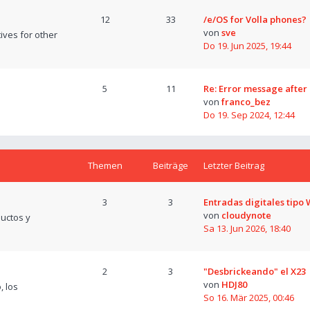
12
33
/e/OS for Volla phones?
von
sve
tives for other
Do 19. Jun 2025, 19:44
5
11
Re: Error message after
von
franco_bez
Do 19. Sep 2024, 12:44
Themen
Beiträge
Letzter Beitrag
3
3
Entradas digitales tipo
von
cloudynote
uctos y
Sa 13. Jun 2026, 18:40
2
3
"Desbrickeando" el X23
von
HDJ80
, los
So 16. Mär 2025, 00:46