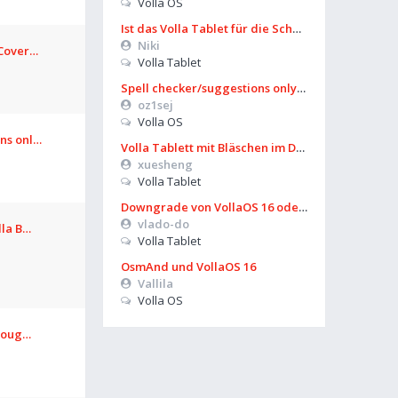
Volla OS
Ist das Volla Tablet für die Schule zu gebrauchen?
Niki
 Cover…
Volla Tablet
Spell checker/suggestions only works in some settings
oz1sej
Volla OS
ons onl…
Volla Tablett mit Bläschen im Display?
xuesheng
Volla Tablet
Downgrade von VollaOS 16 oder Formatierung von Userdata (aus UT)
vlado-do
lla B…
Volla Tablet
OsmAnd und VollaOS 16
Vallila
Volla OS
hroug…