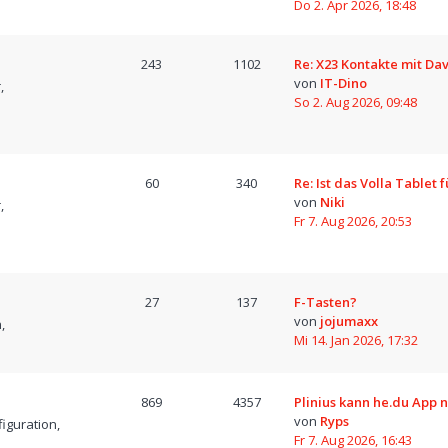
Do 2. Apr 2026, 18:48
243
1102
Re: X23 Kontakte mit D
von
IT-Dino
,
So 2. Aug 2026, 09:48
60
340
Re: Ist das Volla Tablet 
von
Niki
,
Fr 7. Aug 2026, 20:53
27
137
F-Tasten?
von
jojumaxx
,
Mi 14. Jan 2026, 17:32
869
4357
Plinius kann he.du App n
von
Ryps
iguration,
Fr 7. Aug 2026, 16:43