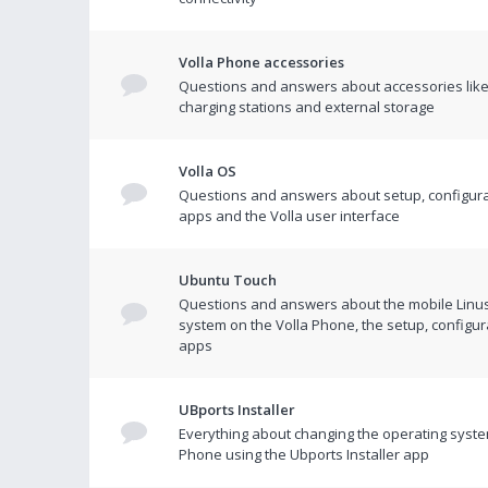
Volla Phone accessories
Questions and answers about accessories like
charging stations and external storage
Volla OS
Questions and answers about setup, configura
apps and the Volla user interface
Ubuntu Touch
Questions and answers about the mobile Linu
system on the Volla Phone, the setup, configur
apps
UBports Installer
Everything about changing the operating syste
Phone using the Ubports Installer app