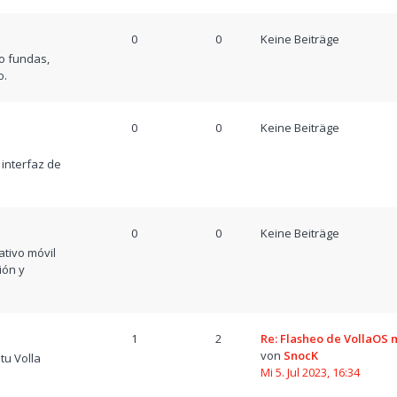
0
0
Keine Beiträge
o fundas,
o.
0
0
Keine Beiträge
a
 interfaz de
0
0
Keine Beiträge
tivo móvil
ión y
1
2
Re: Flasheo de VollaOS
von
SnocK
tu Volla
Mi 5. Jul 2023, 16:34