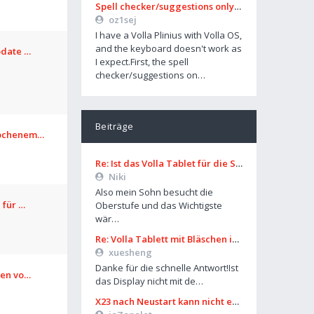
Spell checker/suggestions only works in some settings
oz1sej
I have a Volla Plinius with Volla OS,
and the keyboard doesn't work as
pdate …
I expect.First, the spell
checker/suggestions on…
Beiträge
rochenem…
Re: Ist das Volla Tablet für die Schule zu gebrauchen?
Niki
Also mein Sohn besucht die
 für …
Oberstufe und das Wichtigste
wär…
Re: Volla Tablett mit Bläschen im Display?
xuesheng
Danke für die schnelle Antwort!Ist
len vo…
das Display nicht mit de…
X23 nach Neustart kann nicht entsperrt werden