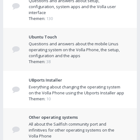
Questions and answers about setup,
configuration, system apps and the Volla user
interface
Themen:
130
Ubuntu Touch
Questions and answers about the mobile Linus
operating system on the Volla Phone, the setup,
configuration and the apps
Themen:
38
UBports Installer
Everything about changing the operating system
on the Volla Phone using the Ubports Installer app
Themen:
10
Other operating systems
All about the Sailfish community port and
infinitives for other operating systems on the
Volla Phone