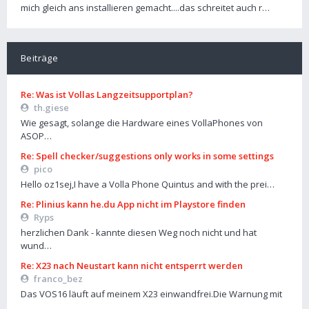
mich gleich ans installieren gemacht....das schreitet auch r…
Beiträge
Re: Was ist Vollas Langzeitsupportplan?
th.giese
Wie gesagt, solange die Hardware eines VollaPhones von
ASOP…
Re: Spell checker/suggestions only works in some settings
pico
Hello oz1sej,I have a Volla Phone Quintus and with the prei…
Re: Plinius kann he.du App nicht im Playstore finden
Ryps
herzlichen Dank - kannte diesen Weg noch nicht und hat
wund…
Re: X23 nach Neustart kann nicht entsperrt werden
franco_bez
Das VOS16 läuft auf meinem X23 einwandfrei.Die Warnung mit
…