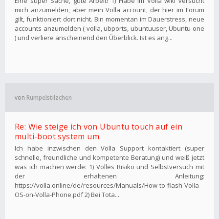
Eine super Sache, gute Arbeit! 1) Habe im Volla wiki versucht
mich anzumelden, aber mein Volla account, der hier im Forum
gilt, funktioniert dort nicht. Bin momentan im Dauerstress, neue
accounts anzumelden ( volla, ubports, ubuntuuser, Ubuntu one
) und verliere anscheinend den Überblick. Ist es ang...
von
Rumpelstilzchen
Re: Wie steige ich von Ubuntu touch auf ein
multi-boot system um.
Ich habe inzwischen den Volla Support kontaktiert (super
schnelle, freundliche und kompetente Beratung) und weiß jetzt
was ich machen werde: 1) Volles Risiko und Selbstversuch mit
der erhaltenen Anleitung:
https://volla.online/de/resources/Manuals/How-to-flash-Volla-
OS-on-Volla-Phone.pdf 2) Bei Tota...