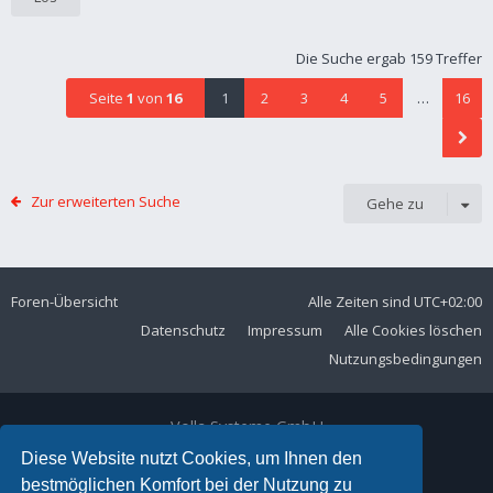
Die Suche ergab 159 Treffer
Seite
1
von
16
1
2
3
4
5
…
16
Zur erweiterten Suche
Gehe zu
Foren-Übersicht
Alle Zeiten sind
UTC+02:00
Datenschutz
Impressum
Alle Cookies löschen
Nutzungsbedingungen
Volla Systeme GmbH
Kölner Straße 102
Diese Website nutzt Cookies, um Ihnen den
42897 Remscheid
bestmöglichen Komfort bei der Nutzung zu