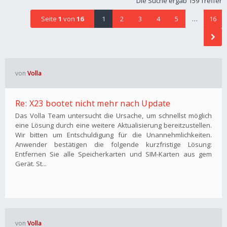
Die Suche ergab 159 Treffer
Seite
1
von
16
1
2
3
4
5
…
16
von
Volla
Re: X23 bootet nicht mehr nach Update
Das Volla Team untersucht die Ursache, um schnellst möglich
eine Lösung durch eine weitere Aktualisierung bereitzustellen.
Wir bitten um Entschuldigung für die Unannehmlichkeiten.
Anwender bestätigen die folgende kurzfristige Lösung:
Entfernen Sie alle Speicherkarten und SIM-Karten aus gem
Gerät. St...
von
Volla