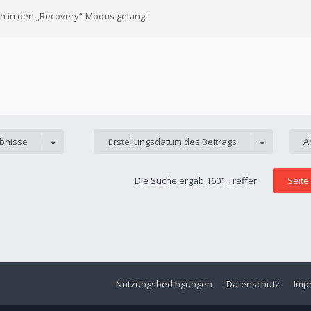
ich in den „Recovery“-Modus gelangt.
ebnisse
Erstellungsdatum des Beitrags
A
Die Suche ergab 1601 Treffer
Seite
Nutzungsbedingungen
Datenschutz
Imp