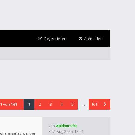
Registrieren
Anmelden
1
von
161
1
2
3
4
5
…
161
von
waldbursche
Fr 7. Aug 2026, 13:51
olie ersetzt werden