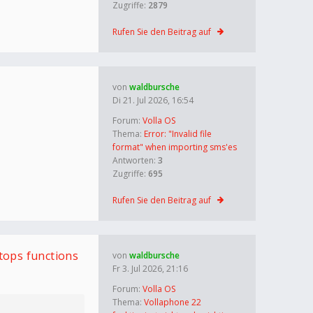
Zugriffe:
2879
Rufen Sie den Beitrag auf
von
waldbursche
Di 21. Jul 2026, 16:54
Forum:
Volla OS
Thema:
Error: "Invalid file
format" when importing sms'es
Antworten:
3
Zugriffe:
695
Rufen Sie den Beitrag auf
tops functions
von
waldbursche
Fr 3. Jul 2026, 21:16
Forum:
Volla OS
Thema:
Vollaphone 22