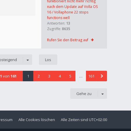
funktioniert nicht mehr richtig
nach dem Update auf Volla OS
16 / Vollaphone 22 stops
functions well
Antworten:
13
Zugriffe:
8635
Rufen Sie den Beitrag auf
bsteigend
1
von
161
1
2
3
4
5
…
161
Gehe zu
ressum
Alle Cookies löschen
Alle Zeiten sind
UTC+02:00