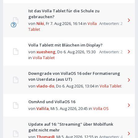
Ist das Volla Tablet für die Schule zu
gebrauchen?
von
Niki
,
Fr 7. Aug 2026, 16:14
in
Volla
Antworten:
2
Tablet
Volla Tablett mit Bläschen im Display?
von
xuesheng
,
Do 6. Aug 2026, 15:30
Antworten:
2
in
Volla Tablet
Downgrade von VollaOS 16 oder Formatierung
von Userdata (aus UT)
von
vlado-do
,
Do 6. Aug 2026, 13:04
in
Volla Tablet
OsmAnd und VollaOS 16
von
Vallila
,
Mi 5. Aug 2026, 20:45
in
Volla OS
Update auf 16: "Streaming" über Mobilfunk
geht nicht mehr
von
ThomasB
,
Mi 5. Aug 2026, 12:55
in
Antworten:
4