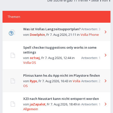
Die Suche ergab 11 Treffer • Seite
1
von
1
Themen
Was ist Vollas Langzeitsupportplan?
Antworten:
3
von
Dowlphin
,
Fr 7. Aug 2026, 21:11
in
Volla Phone
Spell checker/suggestions only works in some
settings
von
oz1sej
,
Fr 7. Aug 2026, 12:44
in
Antworten:
1
Volla OS
Plinius kann he.du App nicht im Playstore finden
von
Ryps
,
Fr 7. Aug 2026, 16:43
in
Volla
Antworten:
2
OS
X23 nach Neustart kann nicht entsperrt werden
von
jaZapalot
,
Fr 7. Aug 2026, 18:49
in
Antworten:
1
Allgemein