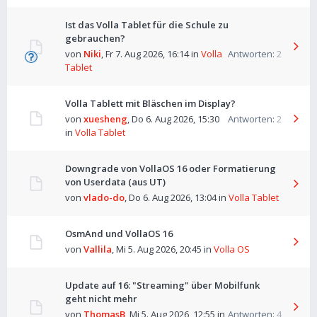
Ist das Volla Tablet für die Schule zu
gebrauchen?
von
Niki
,
Fr 7. Aug 2026, 16:14
in
Volla
Antworten:
2
Tablet
Volla Tablett mit Bläschen im Display?
von
xuesheng
,
Do 6. Aug 2026, 15:30
Antworten:
2
in
Volla Tablet
Downgrade von VollaOS 16 oder Formatierung
von Userdata (aus UT)
von
vlado-do
,
Do 6. Aug 2026, 13:04
in
Volla Tablet
OsmAnd und VollaOS 16
von
Vallila
,
Mi 5. Aug 2026, 20:45
in
Volla OS
Update auf 16: "Streaming" über Mobilfunk
geht nicht mehr
von
ThomasB
,
Mi 5. Aug 2026, 12:55
in
Antworten:
4