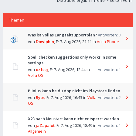
Die Suche ergab 11 Treffer • Seite
1
von
1
Themen
Was ist Vollas Langzeitsupportplan?
Antworten:
3
von
Dowlphin
,
Fr 7. Aug 2026, 21:11
in
Volla Phone
Spell checker/suggestions only works in some
settings
von
oz1sej
,
Fr 7. Aug 2026, 12:44
in
Antworten:
1
Volla OS
Plinius kann he.du App nicht im Playstore finden
von
Ryps
,
Fr 7. Aug 2026, 16:43
in
Volla
Antworten:
2
OS
X23 nach Neustart kann nicht entsperrt werden
von
jaZapalot
,
Fr 7. Aug 2026, 18:49
in
Antworten:
1
Allgemein