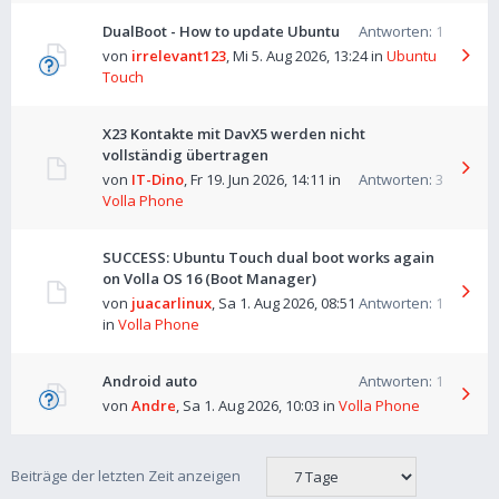
DualBoot - How to update Ubuntu
Antworten:
1
von
irrelevant123
,
Mi 5. Aug 2026, 13:24
in
Ubuntu
Touch
X23 Kontakte mit DavX5 werden nicht
vollständig übertragen
von
IT-Dino
,
Fr 19. Jun 2026, 14:11
in
Antworten:
3
Volla Phone
SUCCESS: Ubuntu Touch dual boot works again
on Volla OS 16 (Boot Manager)
von
juacarlinux
,
Sa 1. Aug 2026, 08:51
Antworten:
1
in
Volla Phone
Android auto
Antworten:
1
von
Andre
,
Sa 1. Aug 2026, 10:03
in
Volla Phone
Beiträge der letzten Zeit anzeigen