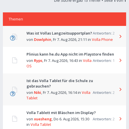
Die Suche ergab 13 Treffer • Seite
1
von
1
Themen
Was ist Vollas Langzeitsupportplan?
Antworten:
2
von
Dowlphin
,
Fr 7. Aug 2026, 21:11
in
Volla Phone
Plinius kann he.du App nicht im Playstore finden
von
Ryps
,
Fr 7. Aug 2026, 16:43
in
Volla
Antworten:
1
OS
Ist das Volla Tablet für die Schule zu
gebrauchen?
von
Niki
,
Fr 7. Aug 2026, 16:14
in
Volla
Antworten:
2
Tablet
Volla Tablett mit Bläschen im Display?
von
xuesheng
,
Do 6. Aug 2026, 15:30
Antworten:
2
in
Volla Tablet