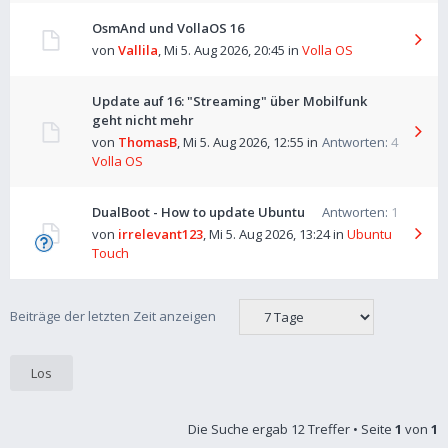
OsmAnd und VollaOS 16
von
Vallila
,
Mi 5. Aug 2026, 20:45
in
Volla OS
Update auf 16: "Streaming" über Mobilfunk
geht nicht mehr
von
ThomasB
,
Mi 5. Aug 2026, 12:55
in
Antworten:
4
Volla OS
DualBoot - How to update Ubuntu
Antworten:
1
von
irrelevant123
,
Mi 5. Aug 2026, 13:24
in
Ubuntu
Touch
Beiträge der letzten Zeit anzeigen
Die Suche ergab 12 Treffer • Seite
1
von
1