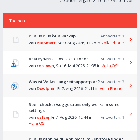
Die Suche ergab 12 Treffer • Seite
1
von
1
Themen
Plinius Plus kein Backup
Antworten:
1
von
PatSmart
,
So 9. Aug 2026, 11:28
in
Volla Phone
VPN Bypass - Tiny UDP Cannon
Antworten:
1
von
rob_nwb
,
Sa 16. Mai 2026, 21:35
in
Volla OS
Was ist Vollas Langzeitsupportplan?
Antworten:
3
von
Dowlphin
,
Fr 7. Aug 2026, 21:11
in
Volla Phone
Spell checker/suggestions only works in some
settings
von
oz1sej
,
Fr 7. Aug 2026, 12:44
in
Antworten:
1
Volla OS
Plinius kann he.du App nicht im Playstore finden