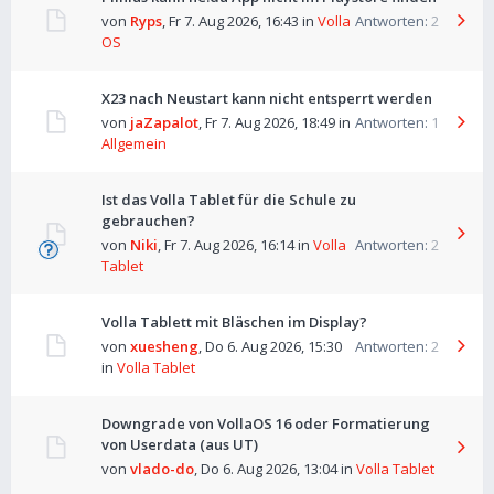
von
Ryps
,
Fr 7. Aug 2026, 16:43
in
Volla
Antworten:
2
OS
X23 nach Neustart kann nicht entsperrt werden
von
jaZapalot
,
Fr 7. Aug 2026, 18:49
in
Antworten:
1
Allgemein
Ist das Volla Tablet für die Schule zu
gebrauchen?
von
Niki
,
Fr 7. Aug 2026, 16:14
in
Volla
Antworten:
2
Tablet
Volla Tablett mit Bläschen im Display?
von
xuesheng
,
Do 6. Aug 2026, 15:30
Antworten:
2
in
Volla Tablet
Downgrade von VollaOS 16 oder Formatierung
von Userdata (aus UT)
von
vlado-do
,
Do 6. Aug 2026, 13:04
in
Volla Tablet