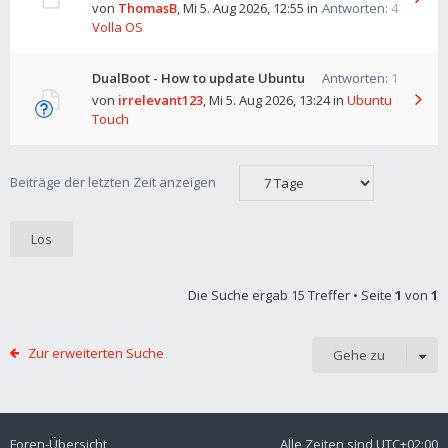
von
ThomasB
,
Mi 5. Aug 2026, 12:55
in
Antworten:
4
Volla OS
DualBoot - How to update Ubuntu
Antworten:
1
von
irrelevant123
,
Mi 5. Aug 2026, 13:24
in
Ubuntu
Touch
Beiträge der letzten Zeit anzeigen
Die Suche ergab 15 Treffer • Seite
1
von
1
Zur erweiterten Suche
Gehe zu
Foren-Übersicht
Alle Zeiten sind
UTC+02:00