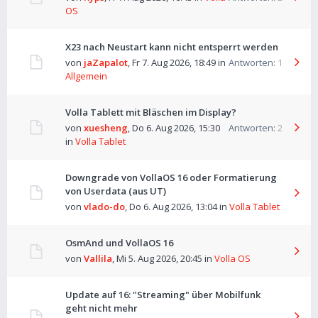
OS
X23 nach Neustart kann nicht entsperrt werden
von
jaZapalot
,
Fr 7. Aug 2026, 18:49
in
Antworten:
1
Allgemein
Volla Tablett mit Bläschen im Display?
von
xuesheng
,
Do 6. Aug 2026, 15:30
Antworten:
2
in
Volla Tablet
Downgrade von VollaOS 16 oder Formatierung
von Userdata (aus UT)
von
vlado-do
,
Do 6. Aug 2026, 13:04
in
Volla Tablet
OsmAnd und VollaOS 16
von
Vallila
,
Mi 5. Aug 2026, 20:45
in
Volla OS
Update auf 16: "Streaming" über Mobilfunk
geht nicht mehr