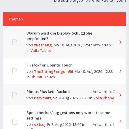
Die Suche ergab 15 Treffer • Seite
1
von
1
Themen
Warum wird die Display-Schutzfolie
empfohlen?
von
xuesheng
,
Mo 10. Aug 2026, 12:47
Antworten:
1
in
Volla Tablet
Firefox for Ubuntu Touch
von
TheSittingPenguin96
,
Mo 10. Aug 2026, 12:33
in
Ubuntu Touch
Plinius Plus kein Backup
Antworten:
7
von
PatSmart
,
So 9. Aug 2026, 11:28
in
Volla Phone
Spell checker/suggestions only works in some
settings
von
oz1sej
,
Fr 7. Aug 2026, 12:44
in
Antworten:
3