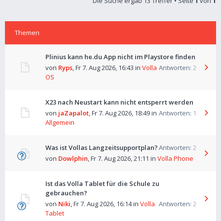
Die Suche ergab 13 Treffer • Seite
1
von
1
Themen
Plinius kann he.du App nicht im Playstore finden
von
Ryps
,
Fr 7. Aug 2026, 16:43
in
Volla
Antworten:
2
OS
X23 nach Neustart kann nicht entsperrt werden
von
jaZapalot
,
Fr 7. Aug 2026, 18:49
in
Antworten:
1
Allgemein
Was ist Vollas Langzeitsupportplan?
Antworten:
2
von
Dowlphin
,
Fr 7. Aug 2026, 21:11
in
Volla Phone
Ist das Volla Tablet für die Schule zu
gebrauchen?
von
Niki
,
Fr 7. Aug 2026, 16:14
in
Volla
Antworten:
2
Tablet