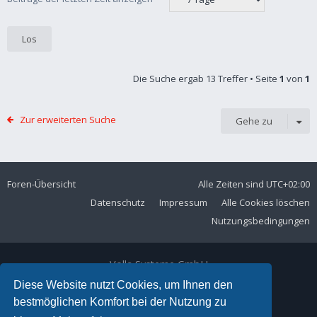
Die Suche ergab 13 Treffer • Seite
1
von
1
Zur erweiterten Suche
Gehe zu
Foren-Übersicht
Alle Zeiten sind
UTC+02:00
Datenschutz
Impressum
Alle Cookies löschen
Nutzungsbedingungen
Volla Systeme GmbH
Kölner Straße 102
Diese Website nutzt Cookies, um Ihnen den
42897 Remscheid
bestmöglichen Komfort bei der Nutzung zu
Telefon:
+49 2191 59897 61