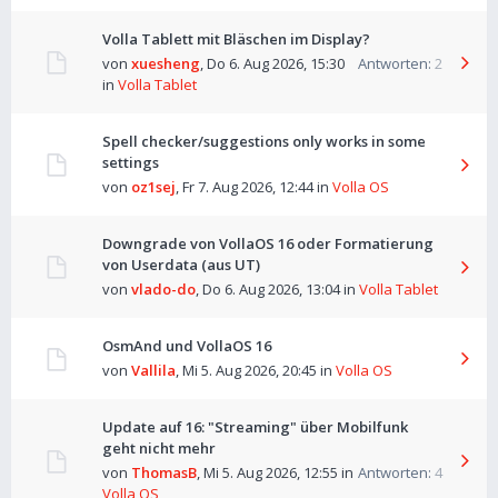
Volla Tablett mit Bläschen im Display?
von
xuesheng
,
Do 6. Aug 2026, 15:30
Antworten:
2
in
Volla Tablet
Spell checker/suggestions only works in some
settings
von
oz1sej
,
Fr 7. Aug 2026, 12:44
in
Volla OS
Downgrade von VollaOS 16 oder Formatierung
von Userdata (aus UT)
von
vlado-do
,
Do 6. Aug 2026, 13:04
in
Volla Tablet
OsmAnd und VollaOS 16
von
Vallila
,
Mi 5. Aug 2026, 20:45
in
Volla OS
Update auf 16: "Streaming" über Mobilfunk
geht nicht mehr
von
ThomasB
,
Mi 5. Aug 2026, 12:55
in
Antworten:
4
Volla OS