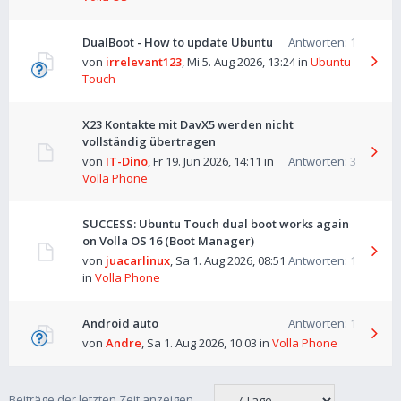
DualBoot - How to update Ubuntu
Antworten:
1
von
irrelevant123
,
Mi 5. Aug 2026, 13:24
in
Ubuntu
Touch
X23 Kontakte mit DavX5 werden nicht
vollständig übertragen
von
IT-Dino
,
Fr 19. Jun 2026, 14:11
in
Antworten:
3
Volla Phone
SUCCESS: Ubuntu Touch dual boot works again
on Volla OS 16 (Boot Manager)
von
juacarlinux
,
Sa 1. Aug 2026, 08:51
Antworten:
1
in
Volla Phone
Android auto
Antworten:
1
von
Andre
,
Sa 1. Aug 2026, 10:03
in
Volla Phone
Beiträge der letzten Zeit anzeigen