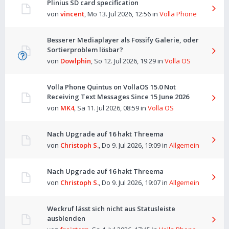
Plinius SD card specification
von
vincent
,
Mo 13. Jul 2026, 12:56
in
Volla Phone
Besserer Mediaplayer als Fossify Galerie, oder
Sortierproblem lösbar?
von
Dowlphin
,
So 12. Jul 2026, 19:29
in
Volla OS
Volla Phone Quintus on VollaOS 15.0 Not
Receiving Text Messages Since 15 June 2026
von
MK4
,
Sa 11. Jul 2026, 08:59
in
Volla OS
Nach Upgrade auf 16 hakt Threema
von
Christoph S.
,
Do 9. Jul 2026, 19:09
in
Allgemein
Nach Upgrade auf 16 hakt Threema
von
Christoph S.
,
Do 9. Jul 2026, 19:07
in
Allgemein
Weckruf lässt sich nicht aus Statusleiste
ausblenden