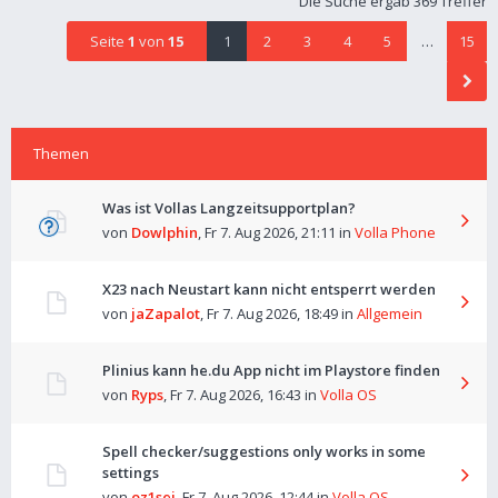
Die Suche ergab 369 Treffer
Seite
1
von
15
1
2
3
4
5
…
15
Themen
Was ist Vollas Langzeitsupportplan?
von
Dowlphin
,
Fr 7. Aug 2026, 21:11
in
Volla Phone
X23 nach Neustart kann nicht entsperrt werden
von
jaZapalot
,
Fr 7. Aug 2026, 18:49
in
Allgemein
Plinius kann he.du App nicht im Playstore finden
von
Ryps
,
Fr 7. Aug 2026, 16:43
in
Volla OS
Spell checker/suggestions only works in some
settings
von
oz1sej
,
Fr 7. Aug 2026, 12:44
in
Volla OS