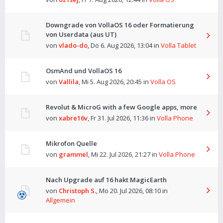
Downgrade von VollaOS 16 oder Formatierung
von Userdata (aus UT)
von
vlado-do
,
Do 6. Aug 2026, 13:04
in
Volla Tablet
OsmAnd und VollaOS 16
von
Vallila
,
Mi 5. Aug 2026, 20:45
in
Volla OS
Revolut & MicroG with a few Google apps, more
von
xabre16v
,
Fr 31. Jul 2026, 11:36
in
Volla Phone
Mikrofon Quelle
von
grammel
,
Mi 22. Jul 2026, 21:27
in
Volla Phone
Nach Upgrade auf 16 hakt MagicEarth
von
Christoph S.
,
Mo 20. Jul 2026, 08:10
in
Allgemein