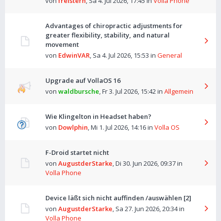
von
freistern
,
Sa 4. Jul 2026, 17:45
in
Volla Phone
Advantages of chiropractic adjustments for
greater flexibility, stability, and natural
movement
von
EdwinVAR
,
Sa 4. Jul 2026, 15:53
in
General
Upgrade auf VollaOS 16
von
waldbursche
,
Fr 3. Jul 2026, 15:42
in
Allgemein
Wie Klingelton in Headset haben?
von
Dowlphin
,
Mi 1. Jul 2026, 14:16
in
Volla OS
F-Droid startet nicht
von
AugustderStarke
,
Di 30. Jun 2026, 09:37
in
Volla Phone
Device läßt sich nicht auffinden /auswählen [2]
von
AugustderStarke
,
Sa 27. Jun 2026, 20:34
in
Volla Phone