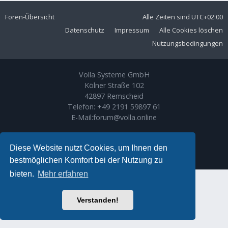
Foren-Übersicht
Alle Zeiten sind
UTC+02:00
Datenschutz
Impressum
Alle Cookies löschen
Nutzungsbedingungen
Volla Systeme GmbH
Kölner Straße 102
42897 Remscheid
Telefon:
+49 2191 59897 61
E-Mail:
forum@volla.online
Powered by
phpBB
® Forum Software © phpBB Limited
Ariki Theme by
Gramziu
Diese Website nutzt Cookies, um Ihnen den
Deutsche Übersetzung durch
phpBB.de
bestmöglichen Komfort bei der Nutzung zu
bieten.
Mehr erfahren
Verstanden!